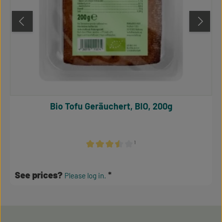
Bio Tofu Geräuchert, BIO, 200g
¹
Average rating of 3.5 out of 5 stars
See prices?
Please log in.