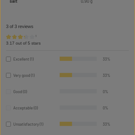
salt
0,90 g
3 of 3 reviews
¹
3.17 out of 5 stars
Average rating of 3.17 out of 5 stars
Excellent (1)
33%
Very good (1)
33%
Good (0)
0%
Acceptable (0)
0%
Unsatisfactory (1)
33%