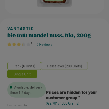
bio tofu mandel nuss, bio, 200g
¹
3 Reviews
Average rating of 3.17 out of 5 stars
Pack (6 Units)
Pallet layer (288 Units)
Single Unit
Available, delivery
Prices are hidden for your
time: 1-3 days
customer group
(€9.70* / 1000 Grams)
Product number: