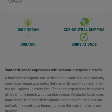
A004259
100% VEGAN
CO2-NEUTRAL SHIPPING
ORGANIC
SHIPS AT ONCE
Vantastic foods captivates with aromatic organic nut tofu
A harmony of organic tofu with almonds and hazelnuts not only
convinces vegan gourmets. Refined with multi-faceted herbs -
the tofu spices up every dish. The taste experience is rounded
off by a noble beech wood smoke aroma. Vantastic foods uses
ingredients from certified organic cultivation for their nut tofu:
not only the used soya beans, but also the nuts and herbs are
organic!