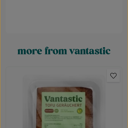
more from vantastic
Skip product gallery