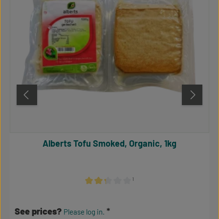
Alberts Tofu Smoked, Organic, 1kg
¹
Average rating of 2.17 out of 5 stars
See prices?
Please log in.