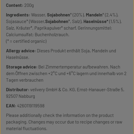
Content:
200g
Ingredients:
Wasser,
Sojabohnen
* (20%),
Mandeln
* (2,4%),
Sojasauce* (Wasser,
Sojabohnen
*, Salz),
Haselnüsse*
(1,5%),
Salz, Kräuter*, Paprikapulver* scharf, Gerinnungsmittel:
Calciumsulfat; Buchenholzrauch.
(* = certified organic)
Allergy advice:
Dieses Produkt enthält Soja, Mandeln und
Haselnüsse.
Storage advice:
Bei Zimmertemperatur aufbewahren. Nach
dem Öffnen zwischen +2°C und +6°C lagern und innerhalb von 2
Tagen verbrauchen
Distributor:
velivery GmbH & Co. KG, Ernst-Hanauer-Straße 5,
92507 Nabburg
EAN:
4260119119598
Please additionally check the information on the product
packaging. Changes may occur due to recipe changes or raw
material fluctuations.