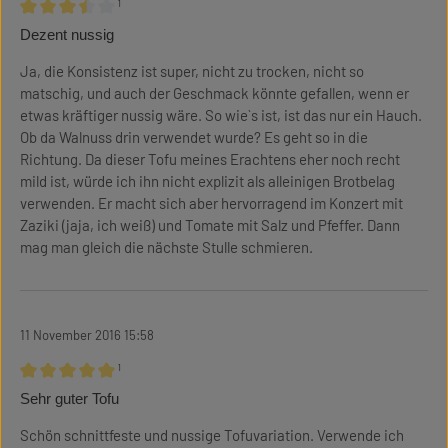
¹
Review with rating of 3.5 out of 5 stars
Dezent nussig
Ja, die Konsistenz ist super, nicht zu trocken, nicht so
matschig, und auch der Geschmack könnte gefallen, wenn er
etwas kräftiger nussig wäre. So wie`s ist, ist das nur ein Hauch.
Ob da Walnuss drin verwendet wurde? Es geht so in die
Richtung. Da dieser Tofu meines Erachtens eher noch recht
mild ist, würde ich ihn nicht explizit als alleinigen Brotbelag
verwenden. Er macht sich aber hervorragend im Konzert mit
Zaziki (jaja, ich weiß) und Tomate mit Salz und Pfeffer. Dann
mag man gleich die nächste Stulle schmieren.
11 November 2016 15:58
¹
Review with rating of 5 out of 5 stars
Sehr guter Tofu
Schön schnittfeste und nussige Tofuvariation. Verwende ich