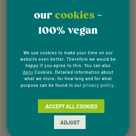
About Us
our
cookies
-
Imprint
100% vegan
General Terms & Conditions
Privacy Policy
We use cookies to make your time on our
website even better. Therefore we would be
happy if you agree to this. You can also
Whistleblowing system
deny
Cookies. Detailed information about
what we store, for how long and for what
Downloads
privacy policy
purpose can be found in our
.
Newsletter
ACCEPT ALL COOKIES
For B2C Clients
ADJUST
Cookie Preferences