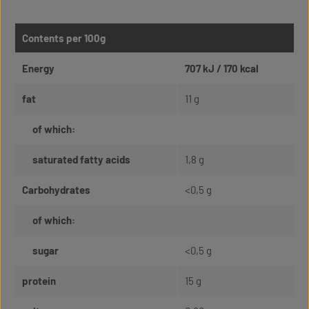
Contents per 100g
Energy
707 kJ / 170 kcal
fat
11 g
of which:
saturated fatty acids
1,8 g
Carbohydrates
<0,5 g
of which:
sugar
<0,5 g
protein
15 g