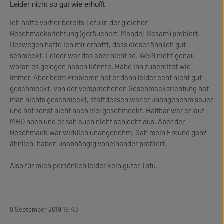
Review with rating of 1 out of 5 stars
Leider nicht so gut wie erhofft
Ich hatte vorher bereits Tofu in der gleichen
Geschmacksrichtung (geräuchert, Mandel-Sesam) probiert.
Deswegen hatte ich mir erhofft, dass dieser ähnlich gut
schmeckt. Leider war das aber nicht so. Weiß nicht genau
woran es gelegen haben könnte. Habe ihn zubereitet wie
immer. Aber beim Probieren hat er dann leider echt nicht gut
geschmeckt. Von der versprochenen Geschmacksrichtung hat
man nichts geschmeckt, stattdessen war er unangenehm sauer
und hat sonst nicht nach viel geschmeckt. Haltbar war er laut
MHD noch und er sah auch nicht schlecht aus. Aber der
Geschmack war wirklich unangenehm. Sah mein Freund ganz
ähnlich, haben unabhängig voneinander probiert.
Also für mich persönlich leider kein guter Tofu.
8 September 2019 19:40