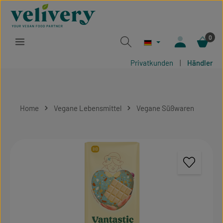
Zum Hauptinhalt springen
0
Privatkunden
|
Händler
Home
Vegane Lebensmittel
Vegane Süßwaren
Bildergalerie überspringen