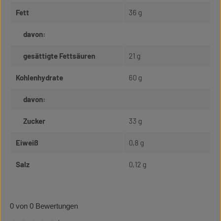
Fett
36 g
davon:
gesättigte Fettsäuren
21 g
Kohlenhydrate
60 g
davon:
Zucker
33 g
Eiweiß
0,8 g
Salz
0,12 g
0 von 0 Bewertungen