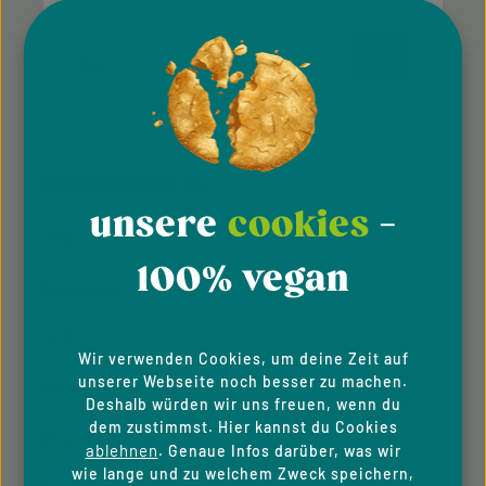
E-Mail-Adresse*
Diese Seite ist durch reCAPTCHA geschützt und es gelten die
Datenschutz
Datenschutzrichtlinie
Die mit einem Stern (*) markierten Felder sind
Nutzungsbedingungen
und
.
Ich habe die
Datenschutzbestimmungen
zur
Pflichtfelder.
Kenntnis genommen und die
AGB
gelesen und bin
KUNDENINFORMATION
mit ihnen einverstanden.
unsere
cookies
-
Über Uns
100% vegan
Impressum
AGB
Wir verwenden Cookies, um deine Zeit auf
unserer Webseite noch besser zu machen.
Datenschutzhinweise
Deshalb würden wir uns freuen, wenn du
dem zustimmst. Hier kannst du Cookies
Hinweisgeber­system
ablehnen
. Genaue Infos darüber, was wir
wie lange und zu welchem Zweck speichern,