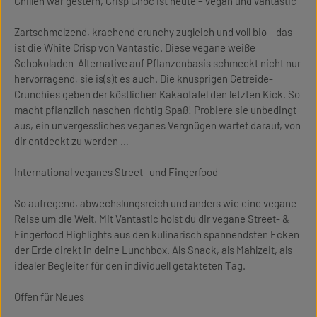
Chillen war gestern, Crisp Choc ist heute – vegan und vantastic
Zartschmelzend, krachend crunchy zugleich und voll bio – das
ist die White Crisp von Vantastic. Diese vegane weiße
Schokoladen-Alternative auf Pflanzenbasis schmeckt nicht nur
hervorragend, sie is(s)t es auch. Die knusprigen Getreide-
Crunchies geben der köstlichen Kakaotafel den letzten Kick. So
macht pflanzlich naschen richtig Spaß! Probiere sie unbedingt
aus, ein unvergessliches veganes Vergnügen wartet darauf, von
dir entdeckt zu werden …
International veganes Street- und Fingerfood
So aufregend, abwechslungsreich und anders wie eine vegane
Reise um die Welt. Mit Vantastic holst du dir vegane Street- &
Fingerfood Highlights aus den kulinarisch spannendsten Ecken
der Erde direkt in deine Lunchbox. Als Snack, als Mahlzeit, als
idealer Begleiter für den individuell getakteten Tag.
Offen für Neues