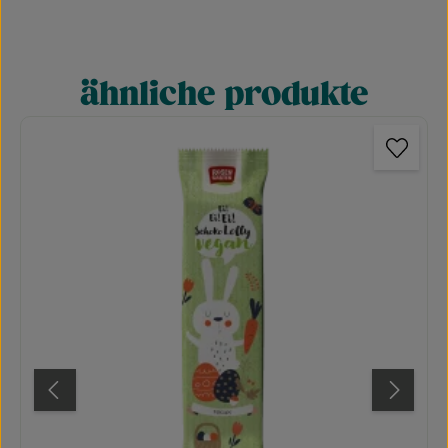
ähnliche produkte
Produktgalerie überspringen