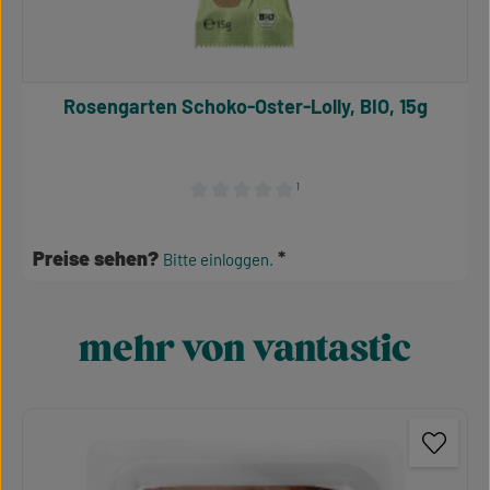
Rosengarten Schoko-Oster-Lolly, BIO, 15g
¹
Durchschnittliche Bewertung von 0 von 5 S
Preise sehen?
Bitte einloggen.
mehr von vantastic
Produktgalerie überspringen