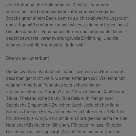
Jede Kultur hat ihre kulinarischen Schätze. Vantastic
versammelt die fantastischsten internationalen veganen
Snacks unter einem Dach, damit du dich so abwechslungsreich
und zeitgemäß ernähren kannst, wie es zu deinem Leben passt.
Die Idee dahinter: Voneinander lernen und miteinander leben –
das ist bewusste, verantwortungsvolle Ernährung. Und die
schmeckt wahrlich vantastic, finden wir.
Divers und kunterbunt
Die Auswahl von Vantastic ist dabei so divers und kunterbunt,
dass man gar nicht weiß, wo man anfangen soll. Vielleicht mit
veganen American Pancakes oder schwedischen
Zimtschnecken am Morgen? Zum Mittag Indische Cauliflower
Tikka, Thailändische Sticky Rice Balls with Mango oder
Spanische Empanada? Zwischen durch vielleicht herrliche
Samosa, Cickpea Fries, Japanese Fish Cake oder US Buffalo
Chicken-Style Wings. Versüßt durch Portugiesische Pasteis de
Nata oder Käsekuchen-Bällchen. Für jeden Anlass, für jeden
Geschmack ist also gesorgt. Wir möchten meinen: Noch nie