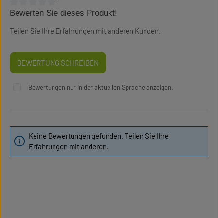
¹
Bewerten Sie dieses Produkt!
Durchschnittliche Bewertung von 0 von 5 Sternen
Teilen Sie Ihre Erfahrungen mit anderen Kunden.
BEWERTUNG SCHREIBEN
Bewertungen nur in der aktuellen Sprache anzeigen.
Keine Bewertungen gefunden. Teilen Sie Ihre
Erfahrungen mit anderen.