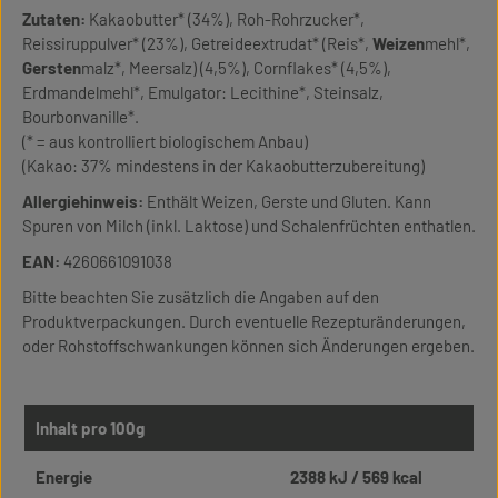
Zutaten:
Kakaobutter* (34%), Roh-Rohrzucker*,
Reissiruppulver* (23%), Getreideextrudat* (Reis*,
Weizen
mehl*,
Gersten
malz*, Meersalz) (4,5%), Cornflakes* (4,5%),
Erdmandelmehl*, Emulgator: Lecithine*, Steinsalz,
Bourbonvanille*.
(* = aus kontrolliert biologischem Anbau)
(Kakao: 37% mindestens in der Kakaobutterzubereitung)
Allergiehinweis:
Enthält Weizen, Gerste und Gluten. Kann
Spuren von Milch (inkl. Laktose) und Schalenfrüchten enthatlen.
EAN:
4260661091038
Bitte beachten Sie zusätzlich die Angaben auf den
Produktverpackungen. Durch eventuelle Rezepturänderungen,
oder Rohstoffschwankungen können sich Änderungen ergeben.
Inhalt pro 100g
Energie
2388 kJ / 569 kcal