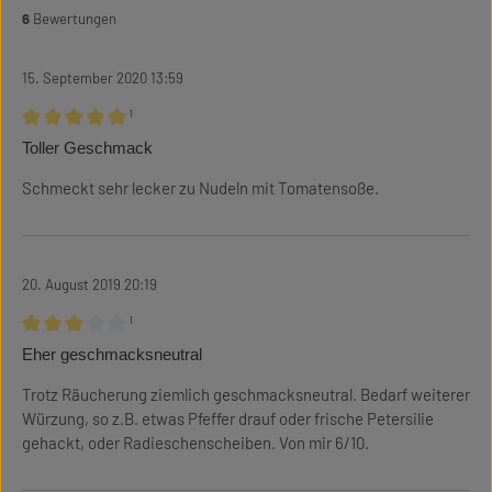
6
Bewertungen
15. September 2020 13:59
¹
Bewertung mit 5 von 5 Sternen
Toller Geschmack
Schmeckt sehr lecker zu Nudeln mit Tomatensoße.
20. August 2019 20:19
¹
Bewertung mit 3 von 5 Sternen
Eher geschmacksneutral
Trotz Räucherung ziemlich geschmacksneutral. Bedarf weiterer
Würzung, so z.B. etwas Pfeffer drauf oder frische Petersilie
gehackt, oder Radieschenscheiben. Von mir 6/10.