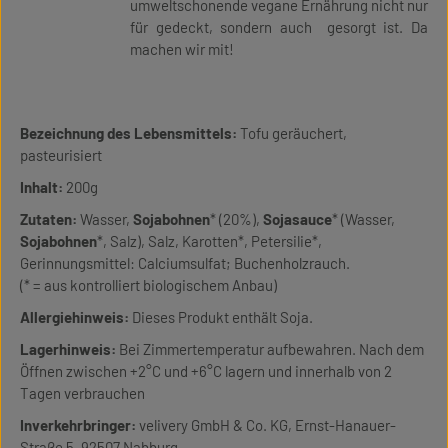
umweltschonende vegane Ernährung nicht nur
für gedeckt, sondern auch gesorgt ist. Da
machen wir mit!
Bezeichnung des Lebensmittels:
Tofu geräuchert,
pasteurisiert
Inhalt:
200g
Zutaten:
Wasser,
Sojabohnen
* (20%),
Sojasauce
* (Wasser,
Sojabohnen
*, Salz), Salz, Karotten*, Petersilie*,
Gerinnungsmittel: Calciumsulfat; Buchenholzrauch.
(* = aus kontrolliert biologischem Anbau)
Allergiehinweis:
Dieses Produkt enthält Soja.
Lagerhinweis:
Bei Zimmertemperatur aufbewahren. Nach dem
Öffnen zwischen +2°C und +6°C lagern und innerhalb von 2
Tagen verbrauchen
Inverkehrbringer:
velivery GmbH & Co. KG, Ernst-Hanauer-
Straße 5, 92507 Nabburg