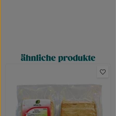
ähnliche produkte
Produktgalerie überspringen