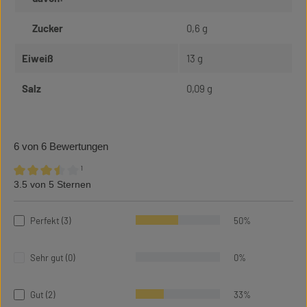
Zucker
0,6 g
Eiweiß
13 g
Salz
0,09 g
6 von 6 Bewertungen
¹
3.5 von 5 Sternen
Durchschnittliche Bewertung von 3.5 von 5 Sternen
Perfekt (3)
50%
Sehr gut (0)
0%
Gut (2)
33%