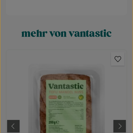
mehr von vantastic
Produktgalerie überspringen