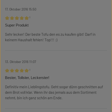
17. Oktober 2016 15:50
¹
Bewertung mit 5 von 5 Sternen
Super Produkt
Sehr lecker! Der beste Tofu den es zu kaufen gibt! Darf in
keinem Haushalt fehlen! Top!!! :)
13. Oktober 2016 11:07
¹
Bewertung mit 5 von 5 Sternen
Bester, Tollster, Leckerster!
Definitiv mein Lieblingstofu. Geht sogar dünn geschnitten auf
dem Brot voll klar. Wenn ihr das jemals aus dem Sortiment
nehmt, bin ich ganz schön am Ende.