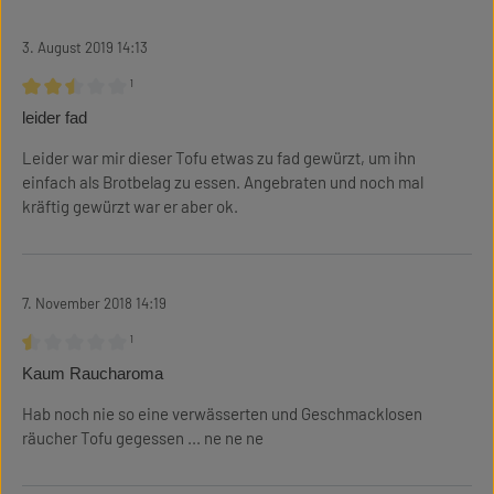
3. August 2019 14:13
¹
Bewertung mit 2.5 von 5 Sternen
leider fad
Leider war mir dieser Tofu etwas zu fad gewürzt, um ihn
einfach als Brotbelag zu essen. Angebraten und noch mal
kräftig gewürzt war er aber ok.
7. November 2018 14:19
¹
Bewertung mit 0.5 von 5 Sternen
Kaum Raucharoma
Hab noch nie so eine verwässerten und Geschmacklosen
räucher Tofu gegessen ... ne ne ne