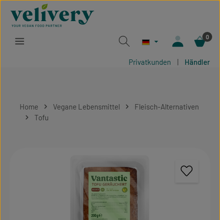
Zum Hauptinhalt springen
0
Privatkunden
|
Händler
Home
Vegane Lebensmittel
Fleisch-Alternativen
Tofu
Bildergalerie überspringen