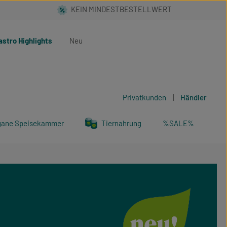
astro Highlights
Neu
Privatkunden
|
Händler
gane Speisekammer
Tiernahrung
%SALE%