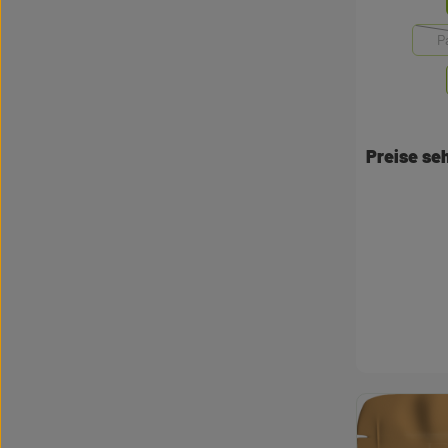
P
Preise s