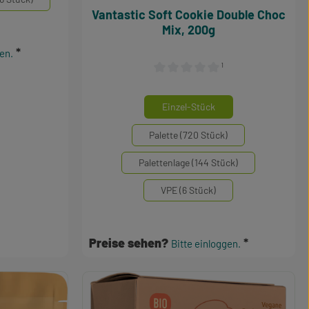
Vantastic Soft Cookie Double Choc
Mix, 200g
gen.
¹
Durchschnittliche Bewertung von 0
auswählen
Mengeneinheiten
Einzel-Stück
Palette (720 Stück)
Palettenlage (144 Stück)
VPE (6 Stück)
Preise sehen?
Bitte einloggen.