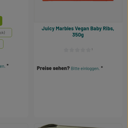
e Bewertung von 5 von 5 Sternen
swählen
Juicy Marbles Vegan Baby Ribs,
ck)
350g
¹
Durchschnittliche Bewertung von 0
gen.
Preise sehen?
Bitte einloggen.