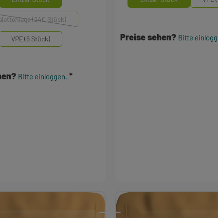
alettenlage (240 Stück)
(Diese Option ist zurzeit nicht verfügbar.)
Preise sehen?
Bitte einlog
VPE (6 Stück)
ehen?
Bitte einloggen.