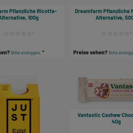
e Ricotta-
Dreamfarm Pflanzliche Mozzarella-
Alternative, 100g
Alternative, 50
¹
¹
Durchschnittliche Bewertung von 0 von 5 Sternen
Durchschnittlich
ehen?
Preise sehen?
Bitte einloggen.
Bitte einlog
Vantastic Cashew Choc Bar, Bio,
40g