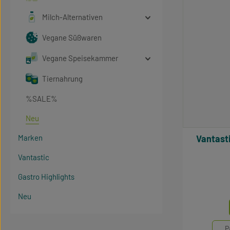
Milch-Alternativen
Vegane Süßwaren
Vegane Speisekammer
Tiernahrung
%SALE%
Neu
Marken
Vantastic Mini Choc Bars 
Vantastic
Gastro Highlights
Neu
Mengen
P