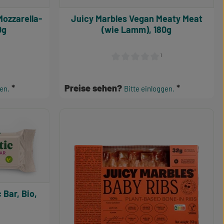
Juicy Marbles Vegan Meaty Meat
0g
(wie Lamm), 180g
¹
e Bewertung von 0 von 5 Sternen
Durchschnittliche Bewertung von 0
Preise sehen?
gen.
Bitte einloggen.