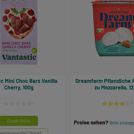
Vanilla
Dreamfarm Pflanzliche Alternative
Cherry, 100g
zu Mozzarella, 1
¹
¹
Durchschnittliche Bewertung von 0 von 5 Sternen
Durchschnittlich
auswählen
einheiten
Einzel-Stück
Preise sehen?
Bitte einlog
alettenlage (640 Stück)