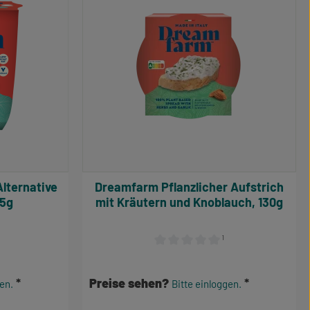
Dreamfarm Pflanzlicher Aufstrich
25g
mit Kräutern und Knoblauch, 130g
¹
e Bewertung von 4 von 5 Sternen
Durchschnittliche Bewertung von 0
Preise sehen?
gen.
Bitte einloggen.