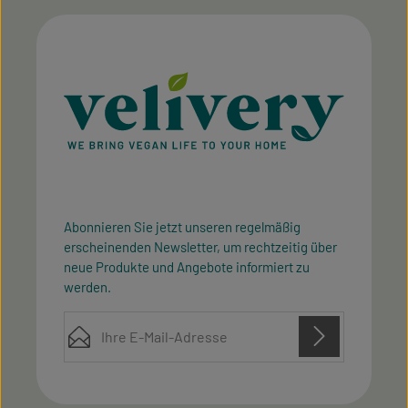
Abonnieren Sie jetzt unseren regelmäßig
erscheinenden Newsletter, um rechtzeitig über
neue Produkte und Angebote informiert zu
werden.
E-Mail-Adresse*
Diese Seite ist durch reCAPTCHA geschützt und es gelten die
Datenschutz
Datenschutzrichtlinie
Die mit einem Stern (*) markierten Felder sind
Nutzungsbedingungen
und
.
Ich habe die
Datenschutzbestimmungen
zur