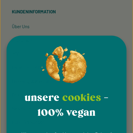
Pflichtfelder.
Kenntnis genommen und die
AGB
gelesen und bin
KUNDENINFORMATION
mit ihnen einverstanden.
Über Uns
Impressum
AGB
Datenschutzhinweise
Hinweisgeber­system
unsere
cookies
-
Downloads
Newsletter
100% vegan
Für Privatkunden