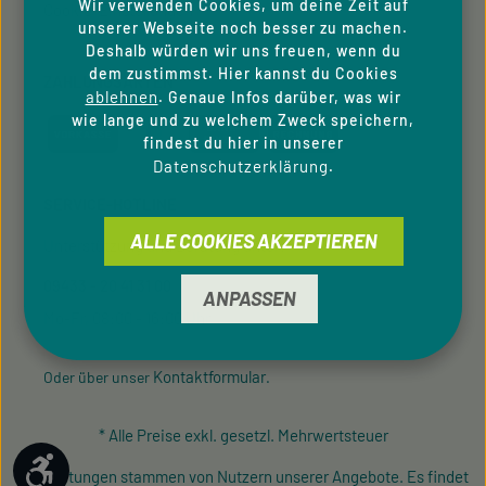
Wir verwenden Cookies, um deine Zeit auf
Cookie-Einstellungen
unserer Webseite noch besser zu machen.
Deshalb würden wir uns freuen, wenn du
dem zustimmst. Hier kannst du Cookies
ZAHLUNGSARTEN
ablehnen
. Genaue Infos darüber, was wir
wie lange und zu welchem Zweck speichern,
findest du hier in unserer
Datenschutzerklärung
.
SERVICE-HOTLINE
ALLE COOKIES AKZEPTIEREN
Unterstützung und Beratung unter:
09433 - 20 41 31 00
ANPASSEN
Mo-Fr, 08:00 - 16:00 Uhr
Kontaktformular
Oder über unser
.
* Alle Preise exkl. gesetzl. Mehrwertsteuer
Werkzeugleiste anzeigen
¹ Bewertungen stammen von Nutzern unserer Angebote. Es findet