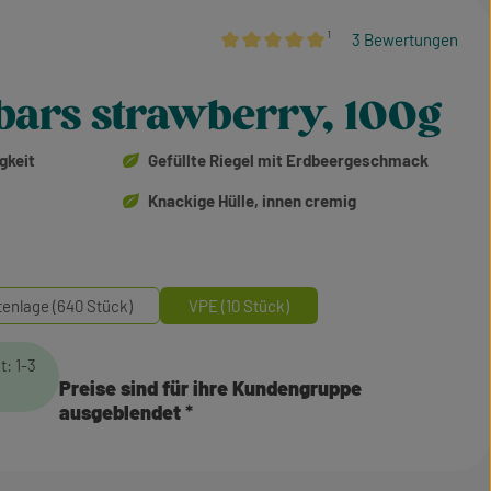
¹
3 Bewertungen
Durchschnittliche Bewertung von 5 vo
bars strawberry, 100g
gkeit
Gefüllte Riegel mit Erdbeergeschmack
Knackige Hülle, innen cremig
tenlage (640 Stück)
VPE (10 Stück)
t: 1-3
Preise sind für ihre Kundengruppe
ausgeblendet