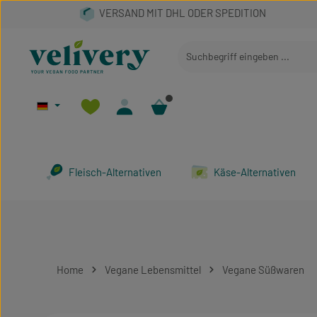
 Hauptinhalt springen
Zur Suche springen
Zur Hauptnavigation springen
Fleisch-Alternativen
Käse-Alternativen
Home
Vegane Lebensmittel
Vegane Süßwaren