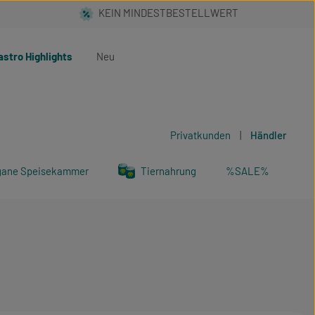
astro Highlights
Neu
Privatkunden
|
Händler
gane Speisekammer
Tiernahrung
%SALE%