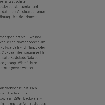
die fantastischsten
so abwechslungsreich und
e dahinter: Voneinander lernen
nährung. Und die schmeckt
s man gar nicht weiß, wo man
chwedischen Zimtschnecken am
cky Rice Balls with Mango oder
, Cickpea Fries, Japanese Fish
sische Pasteis de Nata oder
lso gesorgt. Wir möchten
chslungsreich wie bei
an tradtionelle, natürlich
n und Pasta aus dem
h sowie an süßen Backwaren-
Hoffnung und den Anspruch, dass