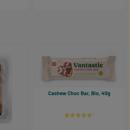
Cashew Choc Bar, Bio, 40g
¹
Durchschnittliche Bewertung von 5