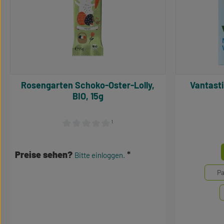
Rosengarten Schoko-Oster-Lolly,
Vantastic Mini Choc Bars
BIO, 15g
¹
Durchschnittliche Bewertung von 0 von 5 Sternen
Mengene
Preise sehen?
Bitte einloggen.
Pa