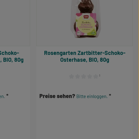
Rosengarten Zartbitter-Schoko-
, BIO, 80g
Osterhase, BIO, 80g
¹
e Bewertung von 0 von 5 Sternen
Durchschnittliche Bewertung von 0
Preise sehen?
en.
Bitte einloggen.