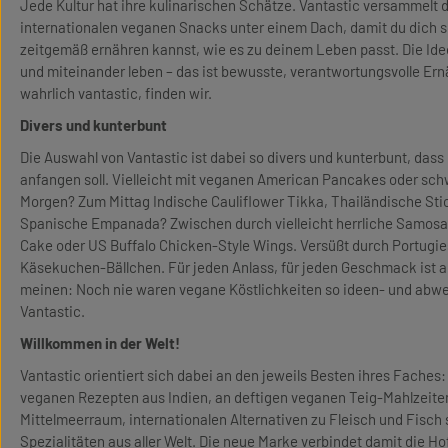
Jede Kultur hat ihre kulinarischen Schätze. Vantastic versammelt 
internationalen veganen Snacks unter einem Dach, damit du dich 
zeitgemäß ernähren kannst, wie es zu deinem Leben passt. Die Ide
und miteinander leben – das ist bewusste, verantwortungsvolle Er
wahrlich vantastic, finden wir.
Divers und kunterbunt
Die Auswahl von Vantastic ist dabei so divers und kunterbunt, das
anfangen soll. Vielleicht mit veganen American Pancakes oder s
Morgen? Zum Mittag Indische Cauliflower Tikka, Thailändische Sti
Spanische Empanada? Zwischen durch vielleicht herrliche Samosa
Cake oder US Buffalo Chicken-Style Wings. Versüßt durch Portugie
Käsekuchen-Bällchen. Für jeden Anlass, für jeden Geschmack ist a
meinen: Noch nie waren vegane Köstlichkeiten so ideen- und abwe
Vantastic.
Willkommen in der Welt!
Vantastic orientiert sich dabei an den jeweils Besten ihres Faches: 
veganen Rezepten aus Indien, an deftigen veganen Teig-Mahlzeite
Mittelmeerraum, internationalen Alternativen zu Fleisch und Fisc
Spezialitäten aus aller Welt. Die neue Marke verbindet damit die 