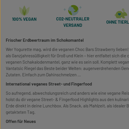
CO2-NEUTRALER
100% VEGAN
OHNE TIERL
VERSAND
Frischer Erdbeertraum im Schokomantel
Wer Yogurette mag, wird die veganen Choc Bars Strawberry lieben
als Ganzjahressüßigkeit für Groß und Klein – hier entfaltet sich die
veganen Schakalodenmantel, ganz wie es sein soll. Komplett vegan
Vantatsic Riegel das Beste beider Welten: augenverdrehenden Genu
Zutaten. Einfach zum Dahinschmelzen …
International veganes Street- und Fingerfood
So aufregend, abwechslungsreich und anders wie eine vegane Reise
holst du dir vegane Street- & Fingerfood Highlights aus den kulin
Erde direkt in deine Lunchbox. Als Snack, als Mahlzeit, als idealer Be
getakteten Tag.
Offen für Neues