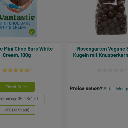
 White
Rosengarten Vegane Schoko-
Creem, 100g
Kugeln mit Knusperkern
¹
¹
Durchschnittliche Bewertung von 5 von 5 Sternen
Durchschnittlich
auswählen
inheiten
Einzel-Stück
Preise sehen?
Bitte einlogg
lettenlage (640 Stück)
VPE (10 Stück)