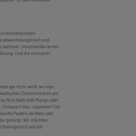
die fantastischsten
so abwechslungsreich und
e dahinter: Voneinander lernen
nährung. Und die schmeckt
s man gar nicht weiß, wo man
chwedischen Zimtschnecken am
cky Rice Balls with Mango oder
, Cickpea Fries, Japanese Fish
sische Pasteis de Nata oder
lso gesorgt. Wir möchten
chslungsreich wie bei