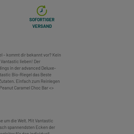
SOFORTIGER
VERSAND
l – kommt dir bekannt vor? Kein
Vantastic lieben! Der
dings in der advanced Deluxe-
tastic Bio-Riegel das Beste
Zutaten. Einfach zum Reinlegen
 Peanut Caramel Choc Bar <>
 um die Welt. Mit Vantastic
arisch spannendsten Ecken der
gleiter für den individuell