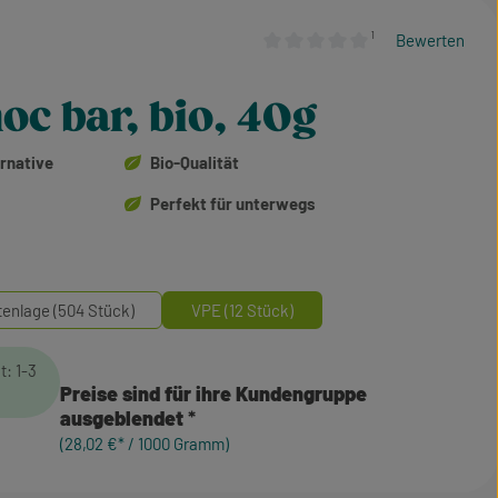
¹
Bewerten
Durchschnittliche Bewertung von
oc bar, bio, 40g
rnative
Bio-Qualität
Perfekt für unterwegs
tenlage (504 Stück)
VPE (12 Stück)
t: 1-3
Preise sind für ihre Kundengruppe
ausgeblendet
(28,02 €* / 1000 Gramm)