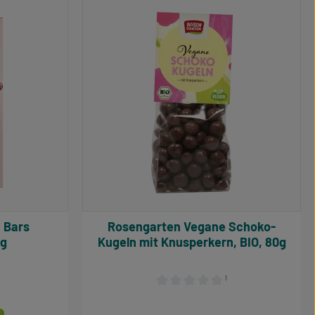
Rosengarten Vegane Schoko-
0g
Kugeln mit Knusperkern, BIO, 80g
¹
e Bewertung von 5 von 5 Sternen
Durchschnittliche Bewertung von 0