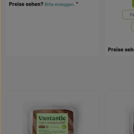
Mengene
Preise sehen?
Bitte einloggen.
Pa
Preise se
Produktgalerie überspringen