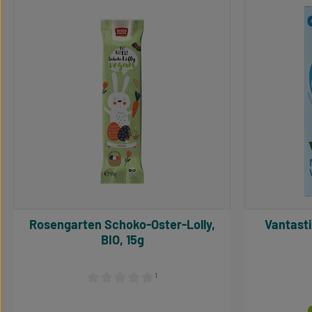
Produktgalerie überspringen
Rosengarten Schoko-Oster-Lolly,
Vantastic Mini Choc Bars
BIO, 15g
¹
Durchschnittliche Bewertung von 0 von 5 Sternen