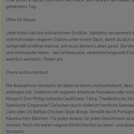
getakteten Tag.
Offen für Neues
Jede Kultur hat ihre kulinarischen Schätze. Vantastic versammelt 
internationalen veganen Snacks unter einem Dach, damit du dich 
zeitgemäß ernähren kannst, wie es zu deinem Leben passt. Die Ide
und miteinander leben – das ist bewusste, verantwortungsvolle Er
wahrlich vantastic, finden wir.
Divers und kunterbunt
Die Auswahl von Vantastic ist dabei so divers und kunterbunt, das
anfangen soll. Vielleicht mit veganen American Pancakes oder s
Morgen? Zum Mittag Indische Cauliflower Tikka, Thailändische Sti
Spanische Empanada? Zwischen durch vielleicht herrliche Samosa
Cake oder US Buffalo Chicken-Style Wings. Versüßt durch Portugie
Käsekuchen-Bällchen. Für jeden Anlass, für jeden Geschmack ist a
meinen: Noch nie waren vegane Köstlichkeiten so ideen- und abwe
Vantastic.