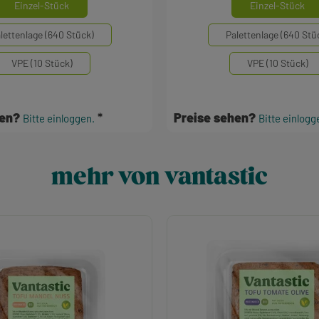
auswählen
aus
inheiten
Mengeneinheiten
Einzel-Stück
Einzel-Stück
lettenlage (640 Stück)
Palettenlage (640 Stü
VPE (10 Stück)
VPE (10 Stück)
hen?
Preise sehen?
Bitte einloggen.
Bitte einlogg
mehr von vantastic