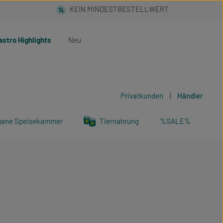
astro Highlights
Neu
Privatkunden
|
Händler
gane Speisekammer
Tiernahrung
%SALE%