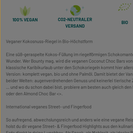
CO2-NEUTRALER
100% VEGAN
BIO
VERSAND
Veganer Kokosnuss-Riegel in Bio-Höchstform
Eine süß-geraspelte Kokos-Füllung im riegelförmigen Schokomante
Wunder. Wer Bounty mag, wird die veganen Coconut Choc Bars von 
klassische Karibikurlaub unter den Schokoriegeln kommt hier aller
Version: komplett vegan, bio und ohne Palmöl. Damit bietet der Van
beider Welten: augenverdrehenden Genuss und keinerlei tierische 
… und wo du schon dabei bist, probiere am besten auch gleich den
oder den Almond Choc Bar <>.
International veganes Street- und Fingerfood
So aufregend, abwechslungsreich und anders wie eine vegane Reise
holst du dir vegane Street- & Fingerfood Highlights aus den kulin
Erde direkt in deine Lunchbox. Als Snack, als Mahlzeit, als idealer Be