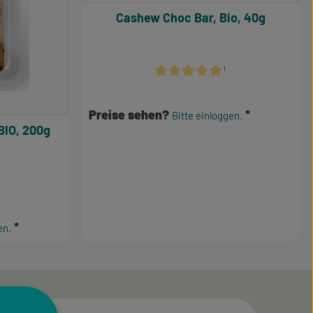
Cashew Choc Bar, Bio, 40g
¹
Durchschnittliche Bewertung von 5
Preise sehen?
Bitte einloggen.
BIO, 200g
e Bewertung von 3.5 von 5 Sternen
en.