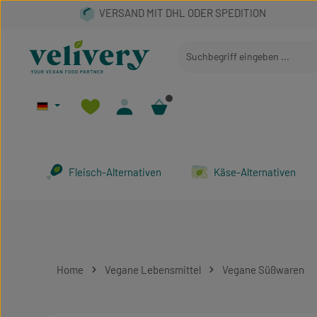
 Hauptinhalt springen
Zur Suche springen
Zur Hauptnavigation springen
Fleisch-Alternativen
Käse-Alternativen
Home
Vegane Lebensmittel
Vegane Süßwaren