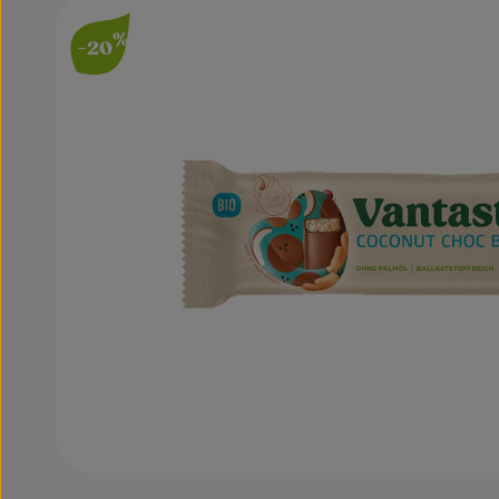
Bildergalerie überspringen
%
-20