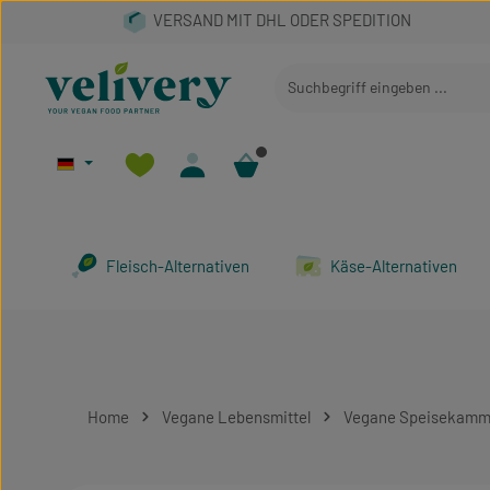
 Hauptinhalt springen
Zur Suche springen
Zur Hauptnavigation springen
Fleisch-Alternativen
Käse-Alternativen
Home
Vegane Lebensmittel
Vegane Speisekamm