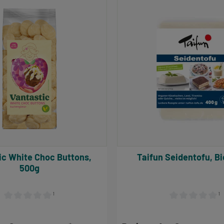
ttons,
Taifun Seidentofu,
500g
¹
¹
Durchschnittliche Bewertung von 0 von 5 Sternen
Durchschnittlich