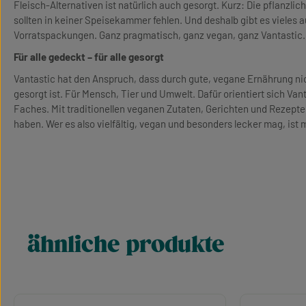
Fleisch-Alternativen ist natürlich auch gesorgt. Kurz: Die pflanzli
sollten in keiner Speisekammer fehlen. Und deshalb gibt es vieles 
Vorratspackungen. Ganz pragmatisch, ganz vegan, ganz Vantastic.
Für alle gedeckt – für alle gesorgt
Vantastic hat den Anspruch, dass durch gute, vegane Ernährung nic
gesorgt ist. Für Mensch, Tier und Umwelt. Dafür orientiert sich Van
Faches. Mit traditionellen veganen Zutaten, Gerichten und Rezepte
haben. Wer es also vielfältig, vegan und besonders lecker mag, ist 
ähnliche produkte
Produktgalerie überspringen