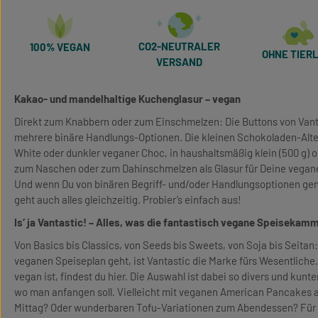
CO2-NEUTRALER
100% VEGAN
OHNE TIERL
VERSAND
Kakao- und mandelhaltige Kuchenglasur – vegan
Direkt zum Knabbern oder zum Einschmelzen: Die Buttons von Vanta
mehrere binäre Handlungs-Optionen. Die kleinen Schokoladen-Alter
White oder dunkler veganer Choc, in haushaltsmäßig klein (500 g) o
zum Naschen oder zum Dahinschmelzen als Glasur für Deine vegan
Und wenn Du von binären Begriff- und/oder Handlungsoptionen gen
geht auch alles gleichzeitig. Probier’s einfach aus!
Is‘ ja Vantastic! – Alles, was die fantastisch vegane Speisekam
Von Basics bis Classics, von Seeds bis Sweets, von Soja bis Seita
veganen Speiseplan geht, ist Vantastic die Marke fürs Wesentliche. 
vegan ist, findest du hier. Die Auswahl ist dabei so divers und kunt
wo man anfangen soll. Vielleicht mit veganen American Pancakes 
Mittag? Oder wunderbaren Tofu-Variationen zum Abendessen? Für 