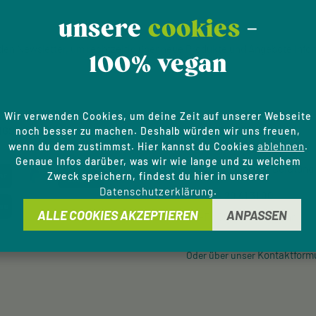
unsere
cookies
-
den Newsletter, um rechtzeitig über neue Produkte und Angebote infor
100% vegan
Wir verwenden Cookies, um deine Zeit auf unserer Webseite
NGSARTEN
SERVICE-HOTLINE
noch besser zu machen. Deshalb würden wir uns freuen,
ablehnen
wenn du dem zustimmst. Hier kannst du Cookies
.
Genaue Infos darüber, was wir wie lange und zu welchem
Unterstützung und Beratung 
Zweck speichern, findest du hier in unserer
Datenschutzerklärung
.
09433 - 20 41 31 00
ALLE COOKIES AKZEPTIEREN
ANPASSEN
Mo-Fr, 08:00 - 16:00 Uhr
Kontaktform
Oder über unser