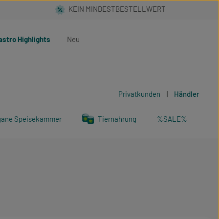
astro Highlights
Neu
Privatkunden
|
Händler
gane Speisekammer
Tiernahrung
%SALE%