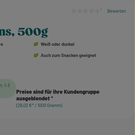
¹
Bewerten
Durchschnittliche Bewertung von
ons, 500g
ve
Weiß oder dunkel
Auch zum Snacken geeignet
t: 1-3
Preise sind für ihre Kundengruppe
ausgeblendet
(28,02 €* / 1000 Gramm)