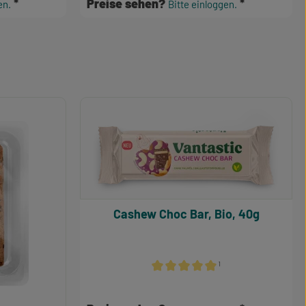
Preise sehen?
en.
Bitte einloggen.
Cashew Choc Bar, Bio, 40g
¹
Durchschnittliche Bewertung von 5