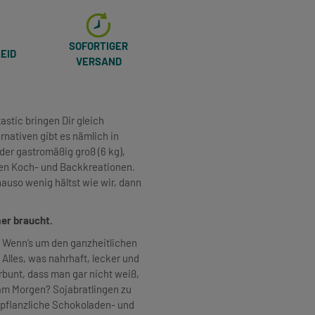
SOFORTIGER
EID
VERSAND
stic bringen Dir gleich
nativen gibt es nämlich in
der gastromäßig groß (6 kg),
en Koch- und Backkreationen.
auso wenig hältst wie wir, dann
mer braucht.
n: Wenn‘s um den ganzheitlichen
Alles, was nahrhaft, lecker und
erbunt, dass man gar nicht weiß,
am Morgen? Sojabratlingen zu
pflanzliche Schokoladen- und