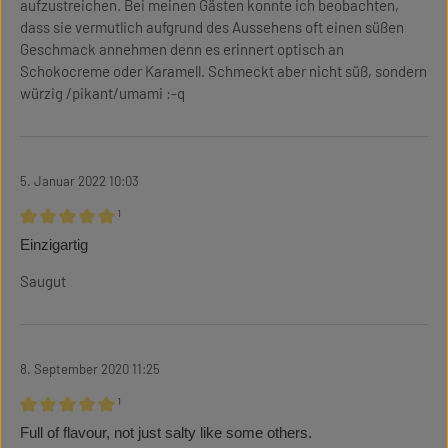
aufzustreichen. Bei meinen Gästen konnte ich beobachten,
dass sie vermutlich aufgrund des Aussehens oft einen süßen
Geschmack annehmen denn es erinnert optisch an
Schokocreme oder Karamell. Schmeckt aber nicht süß, sondern
würzig /pikant/umami :-q
5. Januar 2022 10:03
¹
Bewertung mit 5 von 5 Sternen
Einzigartig
Saugut
8. September 2020 11:25
¹
Bewertung mit 5 von 5 Sternen
Full of flavour, not just salty like some others.