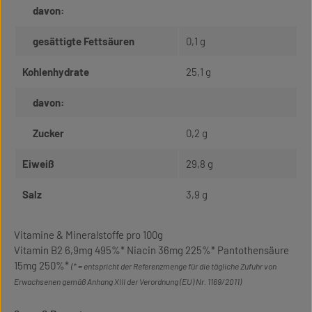
davon:
gesättigte Fettsäuren
0,1 g
Kohlenhydrate
25,1 g
davon:
Zucker
0,2 g
Eiweiß
29,8 g
Salz
3,9 g
Vitamine & Mineralstoffe pro 100g
Vitamin B2 6,9mg 495%* Niacin 36mg 225%* Pantothensäure
15mg 250%*
(* = entspricht der Referenzmenge für die tägliche Zufuhr von
Erwachsenen gemäß Anhang XIII der Verordnung (EU) Nr. 1169/2011)