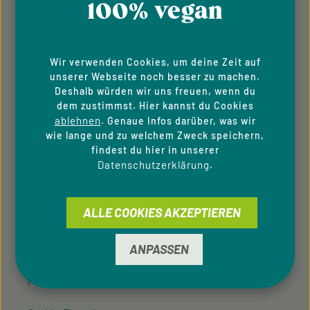
Pflichtfelder.
100% vegan
Kenntnis genommen und die
AGB
gelesen und bin
KUNDENINFORMATION
mit ihnen einverstanden.
Über Uns
Wir verwenden Cookies, um deine Zeit auf
unserer Webseite noch besser zu machen.
Impressum
Deshalb würden wir uns freuen, wenn du
dem zustimmst. Hier kannst du Cookies
ablehnen
. Genaue Infos darüber, was wir
AGB
wie lange und zu welchem Zweck speichern,
findest du hier in unserer
Datenschutzhinweise
Datenschutzerklärung
.
Hinweisgeber­system
ALLE COOKIES AKZEPTIEREN
Downloads
ANPASSEN
Newsletter
Für Privatkunden