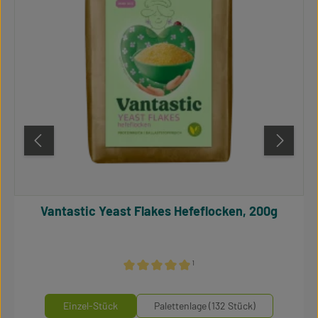
Vantastic Yeast Flakes Hefeflocken, 200g
¹
Durchschnittliche Bewertung von 5 von 5 S
auswählen
Mengeneinheiten
Einzel-Stück
Palettenlage (132 Stück)