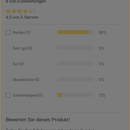
8 von 8 Bewertungen
¹
4.5 von 5 Sternen
Durchschnittliche Bewertung von 4.5 von 5 Sternen
Perfekt (7)
88%
Sehr gut (0)
0%
Gut (0)
0%
Akzeptierbar (0)
0%
Unbefriedigend (1)
13%
Bewerten Sie dieses Produkt!