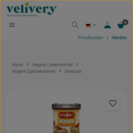
Zum Hauptinhalt springen
0
Privatkunden
|
Händler
Home
Vegane Lebensmittel
Vegane Speisekammer
Gewürze
Bildergalerie überspringen