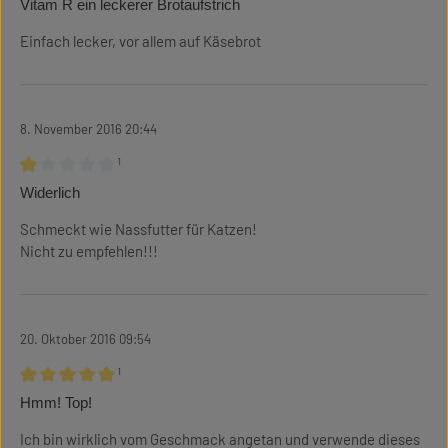
Vitam R ein leckerer Brotaufstrich
Einfach lecker, vor allem auf Käsebrot
8. November 2016 20:44
¹
Bewertung mit 1 von 5 Sternen
Widerlich
Schmeckt wie Nassfutter für Katzen!
Nicht zu empfehlen!!!
20. Oktober 2016 09:54
¹
Bewertung mit 5 von 5 Sternen
Hmm! Top!
Ich bin wirklich vom Geschmack angetan und verwende dieses