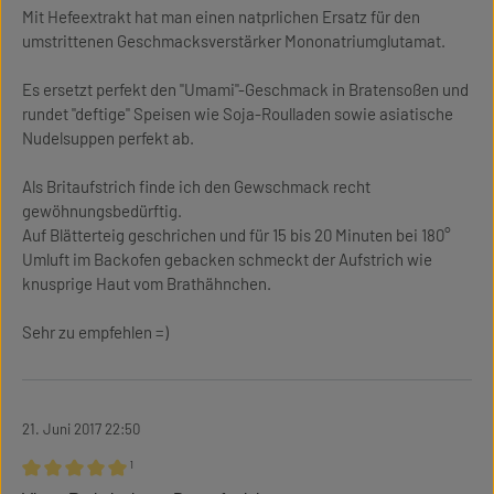
Mit Hefeextrakt hat man einen natprlichen Ersatz für den
umstrittenen Geschmacksverstärker Mononatriumglutamat.
Es ersetzt perfekt den "Umami"-Geschmack in Bratensoßen und
rundet "deftige" Speisen wie Soja-Roulladen sowie asiatische
Nudelsuppen perfekt ab.
Als Britaufstrich finde ich den Gewschmack recht
gewöhnungsbedürftig.
Auf Blätterteig geschrichen und für 15 bis 20 Minuten bei 180°
Umluft im Backofen gebacken schmeckt der Aufstrich wie
knusprige Haut vom Brathähnchen.
Sehr zu empfehlen =)
21. Juni 2017 22:50
¹
Bewertung mit 5 von 5 Sternen