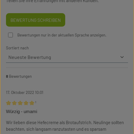
Teilen Sie Ihre Erfahrungen mit anderen Kunden.
BEWERTUNG SCHREIBEN
Bewertungen nur in der aktuellen Sprache anzeigen.
Sortiert nach
8
Bewertungen
17. Oktober 2022 10:01
¹
Bewertung mit 5 von 5 Sternen
Würzig - umami
Wir lieben diese Hefecreme als Brotaufstrich. Neulinge sollten
beachten, sich langsam ranzutasten und es sparsam