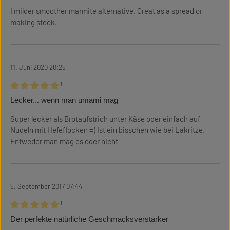
I milder smoother marmite alternative. Great as a spread or
making stock.
11. Juni 2020 20:25
¹
Bewertung mit 5 von 5 Sternen
Lecker... wenn man umami mag
Super lecker als Brotaufstrich unter Käse oder einfach auf
Nudeln mit Hefeflocken =) Ist ein bisschen wie bei Lakritze.
Entweder man mag es oder nicht
5. September 2017 07:44
¹
Bewertung mit 5 von 5 Sternen
Der perfekte natürliche Geschmacksverstärker