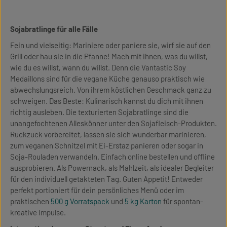
Sojabratlinge für alle Fälle
Fein und vielseitig: Mariniere oder paniere sie, wirf sie auf den
Grill oder hau sie in die Pfanne! Mach mit ihnen, was du willst,
wie du es willst, wann du willst. Denn die Vantastic Soy
Medaillons sind für die vegane Küche genauso praktisch wie
abwechslungsreich. Von ihrem köstlichen Geschmack ganz zu
schweigen. Das Beste: Kulinarisch kannst du dich mit ihnen
richtig ausleben. Die texturierten Sojabratlinge sind die
unangefochtenen Alleskönner unter den Sojafleisch-Produkten.
Ruckzuck vorbereitet, lassen sie sich wunderbar marinieren,
zum veganen Schnitzel mit Ei-Erstaz panieren oder sogar in
Soja-Rouladen verwandeln. Einfach online bestellen und offline
ausprobieren. Als Powernack, als Mahlzeit, als idealer Begleiter
für den individuell getakteten Tag. Guten Appetit! Entweder
perfekt portioniert für dein persönliches Menü oder im
praktischen
500 g Vorratspack
und
5 kg Karton
für spontan-
kreative Impulse.