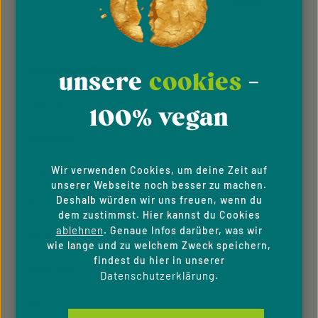
Diese Seite ist durch reCAPTCHA geschützt und es gelten die
Datenschutz
Datenschutzrichtlinie
Die mit einem Stern (*) markierten Felder sind
Nutzungsbedingungen
und
.
Ich habe die
Datenschutzbestimmungen
zur
Pflichtfelder.
Kenntnis genommen und die
AGB
gelesen und bin
KUNDENINFORMATION
mit ihnen einverstanden.
unsere
cookies
-
Über Uns
100% vegan
Impressum
AGB
Wir verwenden Cookies, um deine Zeit auf
unserer Webseite noch besser zu machen.
Deshalb würden wir uns freuen, wenn du
Datenschutzhinweise
dem zustimmst. Hier kannst du Cookies
ablehnen
. Genaue Infos darüber, was wir
Hinweisgeber­system
wie lange und zu welchem Zweck speichern,
findest du hier in unserer
Downloads
Datenschutzerklärung
.
Newsletter