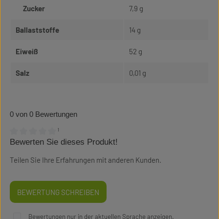
Zucker
7,9 g
Ballaststoffe
14 g
Eiweiß
52 g
Salz
0,01 g
0 von 0 Bewertungen
¹
Bewerten Sie dieses Produkt!
Durchschnittliche Bewertung von 0 von 5 Sternen
Teilen Sie Ihre Erfahrungen mit anderen Kunden.
BEWERTUNG SCHREIBEN
Bewertungen nur in der aktuellen Sprache anzeigen.