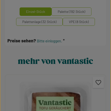
Durchschnittliche Bewertung von 5 von 5 S
auswählen
Mengeneinheiten
Einzel-Stück
Palette (192 Stück)
Palettenlage (32 Stück)
VPE (8 Stück)
Preise sehen?
Bitte einloggen.
mehr von vantastic
Produktgalerie überspringen