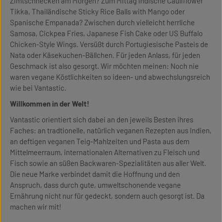
Zimtschnecken am Morgen? Zum Mittag Indische Cauliflower
Tikka, Thailändische Sticky Rice Balls with Mango oder
Spanische Empanada? Zwischen durch vielleicht herrliche
Samosa, Cickpea Fries, Japanese Fish Cake oder US Buffalo
Chicken-Style Wings. Versüßt durch Portugiesische Pasteis de
Nata oder Käsekuchen-Bällchen. Für jeden Anlass, für jeden
Geschmack ist also gesorgt. Wir möchten meinen: Noch nie
waren vegane Köstlichkeiten so ideen- und abwechslungsreich
wie bei Vantastic.
Willkommen in der Welt!
Vantastic orientiert sich dabei an den jeweils Besten ihres
Faches: an tradtionelle, natürlich veganen Rezepten aus Indien,
an deftigen veganen Teig-Mahlzeiten und Pasta aus dem
Mittelmeerraum, internationalen Alternativen zu Fleisch und
Fisch sowie an süßen Backwaren-Spezialitäten aus aller Welt.
Die neue Marke verbindet damit die Hoffnung und den
Anspruch, dass durch gute, umweltschonende vegane
Ernährung nicht nur für gedeckt, sondern auch gesorgt ist. Da
machen wir mit!