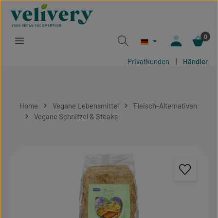
Zum Hauptinhalt springen
0
Privatkunden
|
Händler
Home
Vegane Lebensmittel
Fleisch-Alternativen
Vegane Schnitzel & Steaks
Bildergalerie überspringen