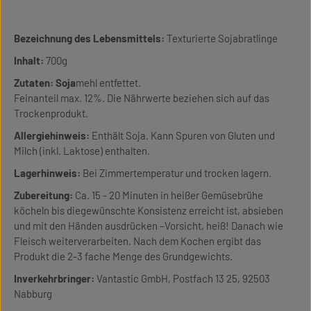
Bezeichnung des Lebensmittels:
Texturierte Sojabratlinge
Inhalt:
700g
Zutaten:
Soja
mehl entfettet.
Feinanteil max. 12%. Die Nährwerte beziehen sich auf das
Trockenprodukt.
Allergiehinweis:
Enthält Soja. Kann Spuren von Gluten und
Milch (inkl. Laktose) enthalten.
Lagerhinweis:
Bei Zimmertemperatur und trocken lagern.
Zubereitung:
Ca. 15 - 20 Minuten in heißer Gemüsebrühe
köcheln bis diegewünschte Konsistenz erreicht ist, absieben
und mit den Händen ausdrücken –Vorsicht, heiß! Danach wie
Fleisch weiterverarbeiten. Nach dem Kochen ergibt das
Produkt die 2-3 fache Menge des Grundgewichts.
Inverkehrbringer:
Vantastic GmbH, Postfach 13 25, 92503
Nabburg