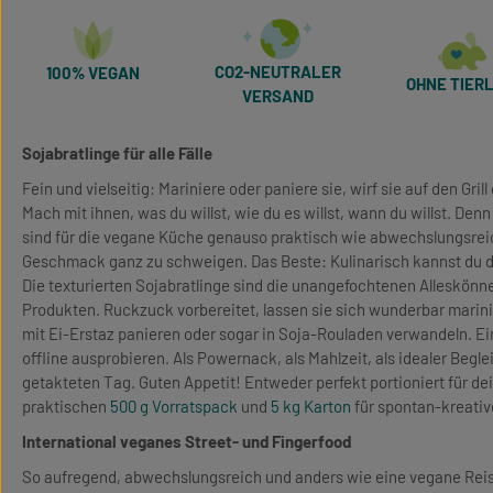
CO2-NEUTRALER
100% VEGAN
OHNE TIERL
VERSAND
Sojabratlinge für alle Fälle
Fein und vielseitig: Mariniere oder paniere sie, wirf sie auf den Grill
Mach mit ihnen, was du willst, wie du es willst, wann du willst. Den
sind für die vegane Küche genauso praktisch wie abwechslungsrei
Geschmack ganz zu schweigen. Das Beste: Kulinarisch kannst du di
Die texturierten Sojabratlinge sind die unangefochtenen Alleskönne
Produkten. Ruckzuck vorbereitet, lassen sie sich wunderbar marin
mit Ei-Erstaz panieren oder sogar in Soja-Rouladen verwandeln. Ei
offline ausprobieren. Als Powernack, als Mahlzeit, als idealer Beglei
getakteten Tag. Guten Appetit! Entweder perfekt portioniert für d
praktischen
500 g Vorratspack
und
5 kg Karton
für spontan-kreativ
International veganes Street- und Fingerfood
So aufregend, abwechslungsreich und anders wie eine vegane Reise