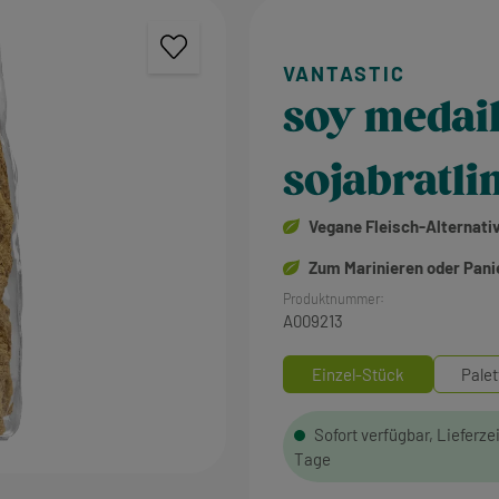
soy medail
sojabratli
Vegane Fleisch-Alternati
Zum Marinieren oder Pani
Produktnummer:
A009213
Einzel-Stück
Palet
Sofort verfügbar, Lieferzei
Tage