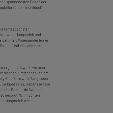
arisch spannendsten Ecken der
gleiter für den individuell
die fantastischsten
so abwechslungsreich und
e dahinter: Voneinander lernen
nährung. Und die schmeckt
s man gar nicht weiß, wo man
chwedischen Zimtschnecken am
cky Rice Balls with Mango oder
, Cickpea Fries, Japanese Fish
sische Pasteis de Nata oder
lso gesorgt. Wir möchten
chslungsreich wie bei