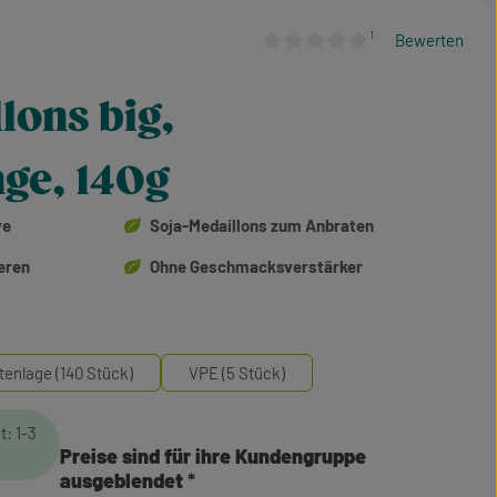
¹
Bewerten
Durchschnittliche Bewertung von
lons big,
nge, 140g
ve
Soja-Medaillons zum Anbraten
eren
Ohne Geschmacksverstärker
tenlage (140 Stück)
VPE (5 Stück)
t: 1-3
Preise sind für ihre Kundengruppe
ausgeblendet