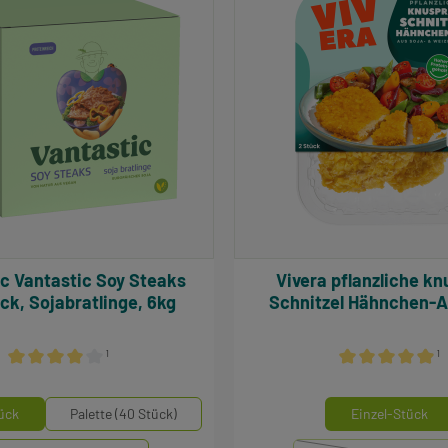
teaks
Vivera pflanzliche knusprige
k, Sojabratlinge, 6kg
Schnitzel Hähnchen-A
¹
¹
Durchschnittliche Bewertung von 4 von 5 Sternen
Durchschnittlich
auswählen
aus
inheiten
Mengeneinheiten
ück
Palette (40 Stück)
Einzel-Stück