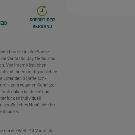
SOFORTIGER
EID
VERSAND
 oder hau sie in die Pfanne!
n die Vantastic Soy Medaillons
ch. Von ihrem köstlichen
ch mit ihnen richtig ausleben.
r unter den Sojafleisch-
ieren, zum veganen Schnitzel
nfach online bestellen und
ter für den individuell
ein persönliches Menü oder im
e Impulse.
 um die Welt. Mit Vantastic