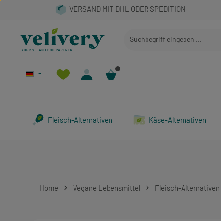
 Hauptinhalt springen
Zur Suche springen
Zur Hauptnavigation springen
Fleisch-Alternativen
Käse-Alternativen
Home
Vegane Lebensmittel
Fleisch-Alternativen