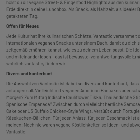
holst du dir vegane Street- & Fingerfood Highlights aus den kulin
Erde direkt in deine Lunchbox. Als Snack, als Mahlzeit, als idealer Be
getakteten Tag.
Offen für Neues
Jede Kultur hat ihre kulinarischen Schätze. Vantastic versammelt 
internationalen veganen Snacks unter einem Dach, damit du dich 
zeitgemäß ernähren kannst, wie es zu deinem Leben passt. Die Ide
und miteinander leben – das ist bewusste, verantwortungsvolle Er
wahrlich vantastic, finden wir.
Divers und kunterbunt
Die Auswahl von Vantastic ist dabei so divers und kunterbunt, das
anfangen soll. Vielleicht mit veganen American Pancakes oder s
Morgen? Zum Mittag Indische Cauliflower Tikka, Thailändische Sti
Spanische Empanada? Zwischen durch vielleicht herrliche Samosa
Cake oder US Buffalo Chicken-Style Wings. Versüßt durch Portugie
Käsekuchen-Bällchen. Für jeden Anlass, für jeden Geschmack ist a
meinen: Noch nie waren vegane Köstlichkeiten so ideen- und abwe
Vantastic.