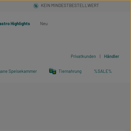
astro Highlights
Neu
Privatkunden
|
Händler
gane Speisekammer
Tiernahrung
%SALE%