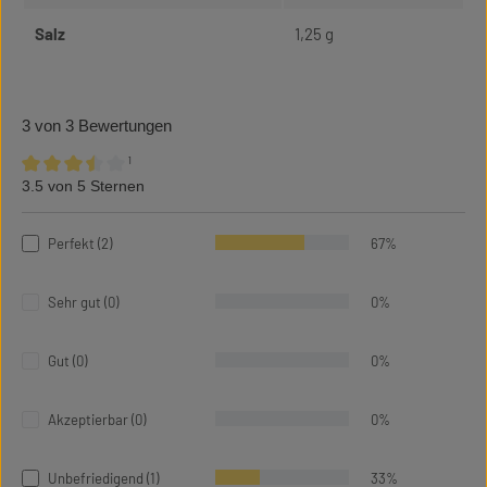
Salz
1,25 g
3 von 3 Bewertungen
¹
3.5 von 5 Sternen
Durchschnittliche Bewertung von 3.5 von 5 Sternen
Perfekt (2)
67%
Sehr gut (0)
0%
Gut (0)
0%
Akzeptierbar (0)
0%
Unbefriedigend (1)
33%