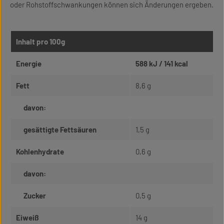
oder Rohstoffschwankungen können sich Änderungen ergeben.
Inhalt pro 100g
Energie
588 kJ / 141 kcal
Fett
8,6 g
davon:
gesättigte Fettsäuren
1,5 g
Kohlenhydrate
0,6 g
davon:
Zucker
0,5 g
Eiweiß
14 g