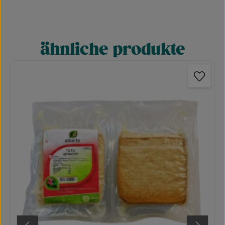
ähnliche produkte
Produktgalerie überspringen