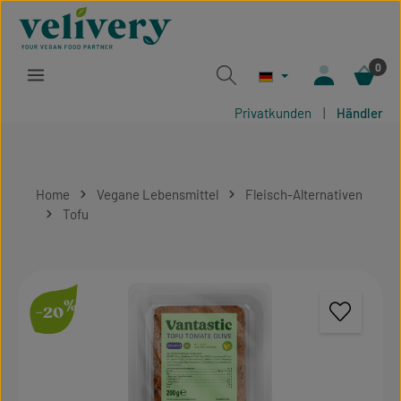
Zum Hauptinhalt springen
0
Privatkunden
|
Händler
Home
Vegane Lebensmittel
Fleisch-Alternativen
Tofu
Bildergalerie überspringen
%
-20