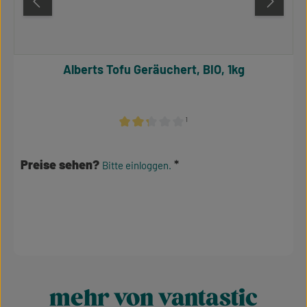
Alberts Tofu Geräuchert, BIO, 1kg
¹
Durchschnittliche Bewertung von 2.17 von 
Preise sehen?
Bitte einloggen.
mehr von vantastic
Produktgalerie überspringen