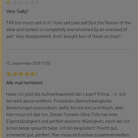
¹
Bewertung mit 0.5 von 5 Sternen
Very Salty!
FAR too much salt in it! I love salt (sea salt) but the flavour of the
olive and tomato is completely overwhelmed by an overload of
salt. Very disappointed. And I bought four of these on trust!
13. September 2019 11:00
¹
Bewertung mit 5 von 5 Sternen
Alle mal herhören!
Habe ich jetzt die Aufmerksamkeit der Leser? Prima. :-) - Ich
bin weit davon entfernt, Produkten überschwengliche
Bewertungen zuzuordnen, dafür bin ich viel zu kritisch, aber
hier muss ich das tun. Dieser Tomate-Olive-Tofu hat eine
Eigenständigkeit und perfekt dosierte Würzigkeit, nach der ich
schon lange gesucht habe. Ich bin begeistert! Piecht gut,
schmeckt gut, perfekt. Man muss sich schon zusammenreißen,