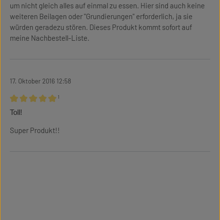
um nicht gleich alles auf einmal zu essen. Hier sind auch keine
weiteren Beilagen oder "Grundierungen" erforderlich, ja sie
würden geradezu stören. Dieses Produkt kommt sofort auf
meine Nachbestell-Liste.
17. Oktober 2016 12:58
¹
Bewertung mit 5 von 5 Sternen
Toll!
Super Produkt!!