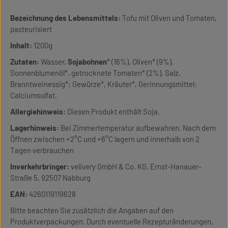
Bezeichnung des Lebensmittels:
Tofu mit Oliven und Tomaten,
pasteurisiert
Inhalt:
1200g
Zutaten:
Wasser,
Sojabohnen
* (16%), Oliven* (9%),
Sonnenblumenöl*, getrocknete Tomaten* (2%), Salz,
Branntweinessig*; Gewürze*, Kräuter*, Gerinnungsmittel:
Calciumsulfat.
Allergiehinweis:
Diesen Produkt enthält Soja.
Lagerhinweis:
Bei Zimmertemperatur aufbewahren. Nach dem
Öffnen zwischen +2°C und +6°C lagern und innerhalb von 2
Tagen verbrauchen
Inverkehrbringer:
velivery GmbH & Co. KG, Ernst-Hanauer-
Straße 5, 92507 Nabburg
EAN:
4260119119628
Bitte beachten Sie zusätzlich die Angaben auf den
Produktverpackungen. Durch eventuelle Rezepturänderungen,