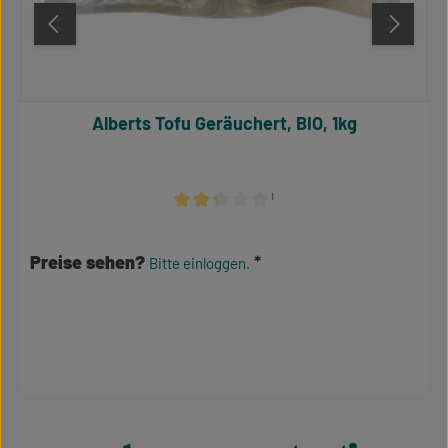
Alberts Tofu Geräuchert, BIO, 1kg
¹
Durchschnittliche Bewertung von 2.17 von 
Preise sehen?
Bitte einloggen.
Produktgalerie überspringen