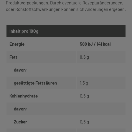
Produktverpackungen. Durch eventuelle Rezepturänderungen,
oder Rohstoffschwankungen können sich Änderungen ergeben.
Inhalt pro 100g
Energie
588 kJ / 141 kcal
Fett
8,6 g
davon:
gesättigte Fettsäuren
1,5 g
Kohlenhydrate
0,6 g
davon:
Zucker
0,5 g