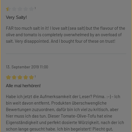
¹
Bewertung mit 0.5 von 5 Sternen
Very Salty!
FAR too much salt in it! I love salt (sea salt) but the flavour of the
olive and tomato is completely overwhelmed by an overload of
salt. Very disappointed. And I bought four of these on trust!
13. September 2019 11:00
¹
Bewertung mit 5 von 5 Sternen
Alle mal herhören!
Habe ich jetzt die Aufmerksamkeit der Leser? Prima. :-) - Ich
bin weit davon entfernt, Produkten überschwengliche
Bewertungen zuzuordnen, dafür bin ich viel zu kritisch, aber
hier muss ich das tun. Dieser Tomate-Olive-Tofu hat eine
Eigenständigkeit und perfekt dosierte Würzigkeit, nach der ich
schon lange gesucht habe. Ich bin begeistert! Piecht gut,