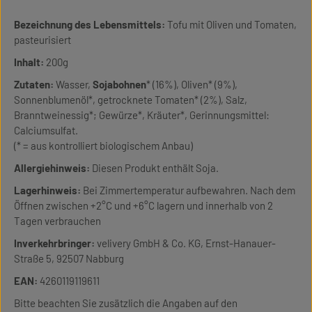
Bezeichnung des Lebensmittels:
Tofu mit Oliven und Tomaten,
pasteurisiert
Inhalt:
200g
Zutaten:
Wasser,
Sojabohnen
* (16%), Oliven* (9%),
Sonnenblumenöl*, getrocknete Tomaten* (2%), Salz,
Branntweinessig*; Gewürze*, Kräuter*, Gerinnungsmittel:
Calciumsulfat.
(* = aus kontrolliert biologischem Anbau)
Allergiehinweis:
Diesen Produkt enthält Soja.
Lagerhinweis:
Bei Zimmertemperatur aufbewahren. Nach dem
Öffnen zwischen +2°C und +6°C lagern und innerhalb von 2
Tagen verbrauchen
Inverkehrbringer:
velivery GmbH & Co. KG, Ernst-Hanauer-
Straße 5, 92507 Nabburg
EAN:
4260119119611
Bitte beachten Sie zusätzlich die Angaben auf den