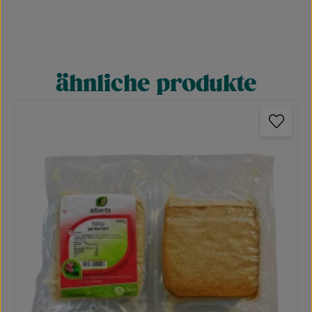
ähnliche produkte
Produktgalerie überspringen