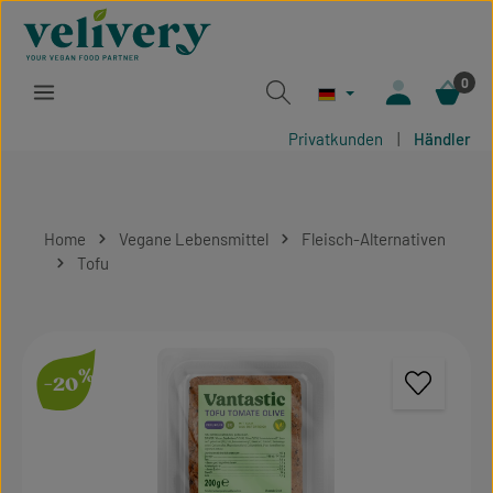
Zum Hauptinhalt springen
0
Privatkunden
|
Händler
Home
Vegane Lebensmittel
Fleisch-Alternativen
Tofu
Bildergalerie überspringen
%
-20