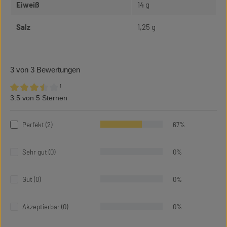
Eiweiß
14 g
Salz
1,25 g
3 von 3 Bewertungen
¹
3.5 von 5 Sternen
Durchschnittliche Bewertung von 3.5 von 5 Sternen
Perfekt (2)
67%
Sehr gut (0)
0%
Gut (0)
0%
Akzeptierbar (0)
0%