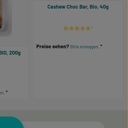
Cashew Choc Bar, Bio, 40g
¹
Durchschnittliche Bewertung von 5
Preise sehen?
Bitte einloggen.
BIO, 200g
e Bewertung von 3.5 von 5 Sternen
en.