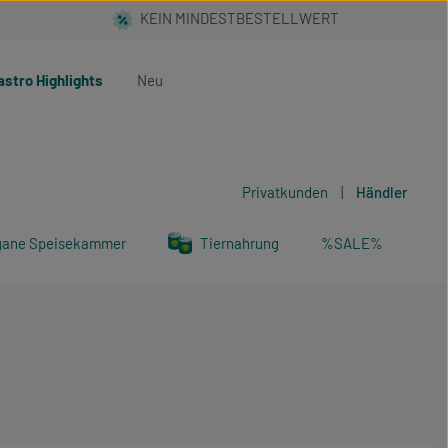
astro Highlights
Neu
Privatkunden
|
Händler
gane Speisekammer
Tiernahrung
%SALE%