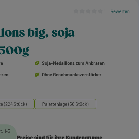
¹
Bewerten
Durchschnittliche Bewertung von
lons big, soja
 500g
ve
Soja-Medaillons zum Anbraten
eren
Ohne Geschmacksverstärker
te (224 Stück)
Palettenlage (56 Stück)
t: 1-3
Preise sind für ihre Kundengruppe