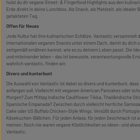
holst du dir vegane Street- & Fingerfood Highlights aus den kulin
Erde direkt in deine Lunchbox. Als Snack, als Mahlzeit, als idealer Be
getakteten Tag.
Offen für Neues
Jede Kultur hat ihre kulinarischen Schätze. Vantastic versammelt 
internationalen veganen Snacks unter einem Dach, damit du dich 
zeitgemäß ernähren kannst, wie es zu deinem Leben passt. Die Ide
und miteinander leben – das ist bewusste, verantwortungsvolle Er
wahrlich vantastic, finden wir.
Divers und kunterbunt
Die Auswahl von Vantastic ist dabei so divers und kunterbunt, das
anfangen soll. Vielleicht mit veganen American Pancakes oder s
Morgen? Zum Mittag Indische Cauliflower Tikka, Thailändische Sti
Spanische Empanada? Zwischen durch vielleicht herrliche Samosa
Cake oder US Buffalo Chicken-Style Wings. Versüßt durch Portugie
Käsekuchen-Bällchen. Für jeden Anlass, für jeden Geschmack ist a
meinen: Noch nie waren vegane Köstlichkeiten so ideen- und abwe
Vantastic.