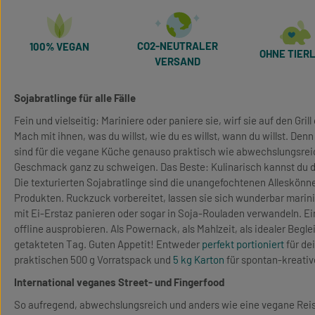
CO2-NEUTRALER
100% VEGAN
OHNE TIERL
VERSAND
Sojabratlinge für alle Fälle
Fein und vielseitig: Mariniere oder paniere sie, wirf sie auf den Grill
Mach mit ihnen, was du willst, wie du es willst, wann du willst. Den
sind für die vegane Küche genauso praktisch wie abwechslungsrei
Geschmack ganz zu schweigen. Das Beste: Kulinarisch kannst du di
Die texturierten Sojabratlinge sind die unangefochtenen Alleskönne
Produkten. Ruckzuck vorbereitet, lassen sie sich wunderbar marin
mit Ei-Erstaz panieren oder sogar in Soja-Rouladen verwandeln. Ei
offline ausprobieren. Als Powernack, als Mahlzeit, als idealer Beglei
getakteten Tag. Guten Appetit! Entweder
perfekt portioniert
für de
praktischen 500 g Vorratspack und
5 kg Karton
für spontan-kreativ
International veganes Street- und Fingerfood
So aufregend, abwechslungsreich und anders wie eine vegane Reise