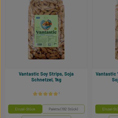
Vantastic Soy Strips, Soja
Vantastic Vantastic Soy Medaillons,
Schnetzel, 1kg
So
¹
Durchschnittliche Bewertung von 5 von 5 Sternen
auswählen
Mengeneinheiten
Mengene
Einzel-Stück
Palette (192 Stück)
Einzel-St