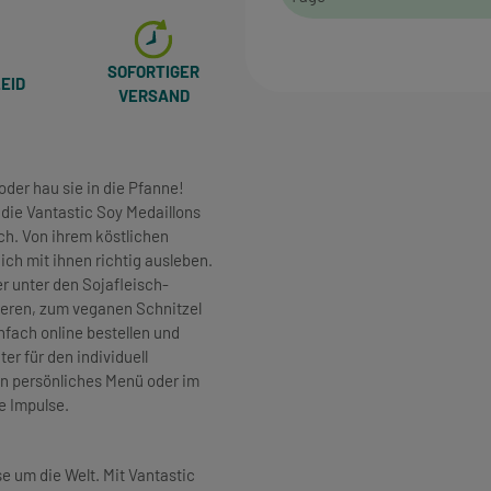
SOFORTIGER
EID
VERSAND
 oder hau sie in die Pfanne!
n die Vantastic Soy Medaillons
ch. Von ihrem köstlichen
ch mit ihnen richtig ausleben.
r unter den Sojafleisch-
ieren, zum veganen Schnitzel
nfach online bestellen und
ter für den individuell
in persönliches Menü oder im
e Impulse.
 um die Welt. Mit Vantastic