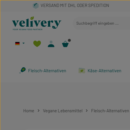
 Hauptinhalt springen
Zur Suche springen
Zur Hauptnavigation springen
Fleisch-Alternativen
Käse-Alternativen
Home
Vegane Lebensmittel
Fleisch-Alternativen