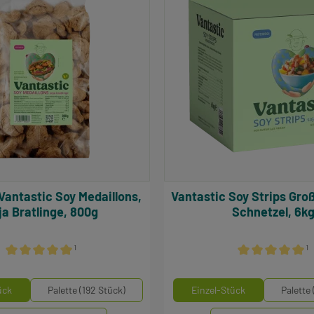
Vantastic Soy Strips Großpack, Soja
ja Bratlinge, 800g
Schnetzel, 6k
¹
¹
Durchschnittliche Bewertung von 5 von 5 Sternen
Durchschnittlich
auswählen
aus
inheiten
Mengeneinheiten
ück
Palette (192 Stück)
Einzel-Stück
Palette