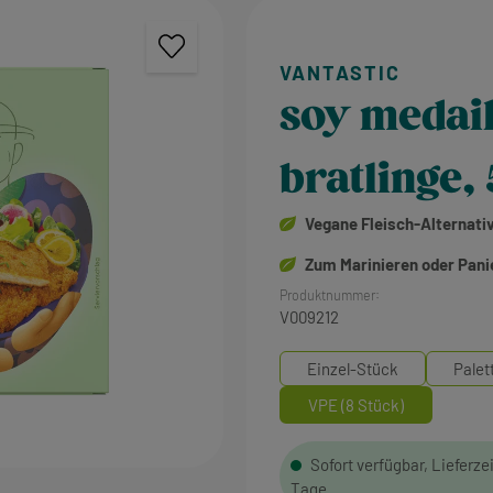
soy medail
bratlinge,
Vegane Fleisch-Alternati
Zum Marinieren oder Pani
Produktnummer:
V009212
Einzel-Stück
Palet
VPE (8 Stück)
Sofort verfügbar, Lieferzei
Tage