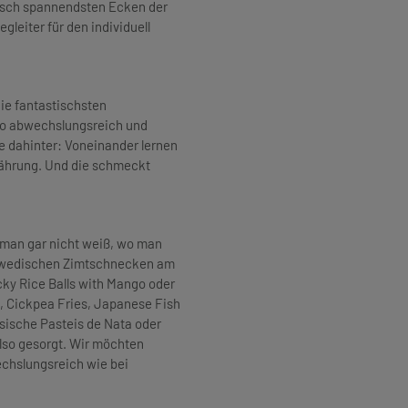
arisch spannendsten Ecken der
gleiter für den individuell
die fantastischsten
so abwechslungsreich und
e dahinter: Voneinander lernen
nährung. Und die schmeckt
s man gar nicht weiß, wo man
chwedischen Zimtschnecken am
cky Rice Balls with Mango oder
, Cickpea Fries, Japanese Fish
sische Pasteis de Nata oder
lso gesorgt. Wir möchten
chslungsreich wie bei