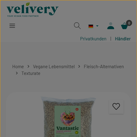
Zum Hauptinhalt springen
0
Privatkunden
|
Händler
Home
Vegane Lebensmittel
Fleisch-Alternativen
Texturate
Bildergalerie überspringen