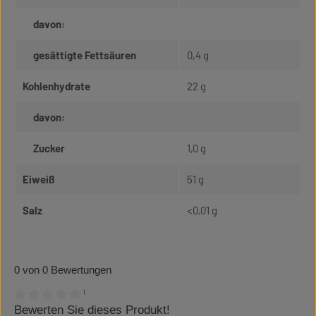
davon:
gesättigte Fettsäuren
0,4 g
Kohlenhydrate
22 g
davon:
Zucker
1,0 g
Eiweiß
51 g
Salz
<0,01 g
0 von 0 Bewertungen
¹
Bewerten Sie dieses Produkt!
Durchschnittliche Bewertung von 0 von 5 Sternen