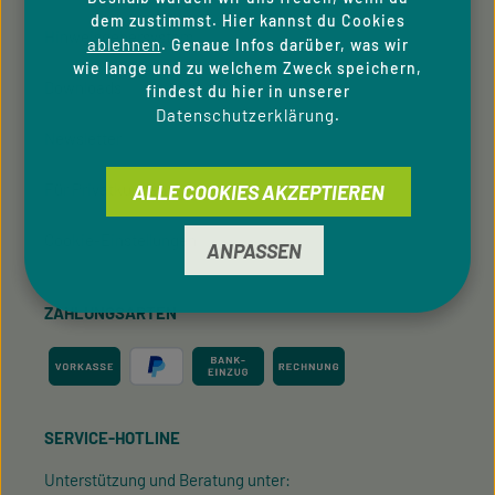
dem zustimmst. Hier kannst du Cookies
Hinweisgeber­system
ablehnen
. Genaue Infos darüber, was wir
wie lange und zu welchem Zweck speichern,
Downloads
findest du hier in unserer
Datenschutzerklärung
.
Newsletter
Für Privatkunden
ALLE COOKIES AKZEPTIEREN
Cookie-Einstellungen
ANPASSEN
ZAHLUNGSARTEN
SERVICE-HOTLINE
Unterstützung und Beratung unter: