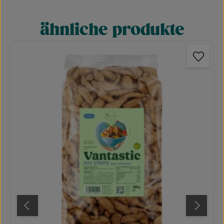
ähnliche produkte
Produktgalerie überspringen