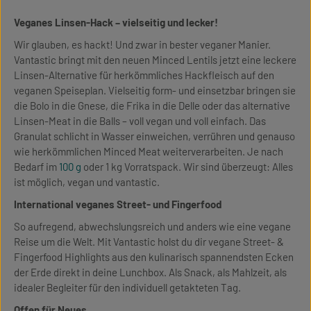
Veganes Linsen-Hack – vielseitig und lecker!
Wir glauben, es hackt! Und zwar in bester veganer Manier.
Vantastic bringt mit den neuen Minced Lentils jetzt eine leckere
Linsen-Alternative für herkömmliches Hackfleisch auf den
veganen Speiseplan. Vielseitig form- und einsetzbar bringen sie
die Bolo in die Gnese, die Frika in die Delle oder das alternative
Linsen-Meat in die Balls – voll vegan und voll einfach. Das
Granulat schlicht in Wasser einweichen, verrühren und genauso
wie herkömmlichen Minced Meat weiterverarbeiten. Je nach
Bedarf im
100 g
oder 1 kg Vorratspack. Wir sind überzeugt: Alles
ist möglich, vegan und vantastic.
International veganes Street- und Fingerfood
So aufregend, abwechslungsreich und anders wie eine vegane
Reise um die Welt. Mit Vantastic holst du dir vegane Street- &
Fingerfood Highlights aus den kulinarisch spannendsten Ecken
der Erde direkt in deine Lunchbox. Als Snack, als Mahlzeit, als
idealer Begleiter für den individuell getakteten Tag.
Offen für Neues