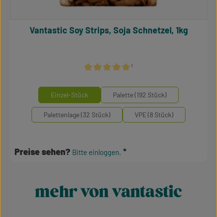
Vantastic Soy Strips, Soja Schnetzel, 1kg
¹
Durchschnittliche Bewertung von 5 von 5 S
auswählen
Mengeneinheiten
Einzel-Stück
Palette (192 Stück)
Palettenlage (32 Stück)
VPE (8 Stück)
Preise sehen?
Bitte einloggen.
mehr von vantastic
Produktgalerie überspringen