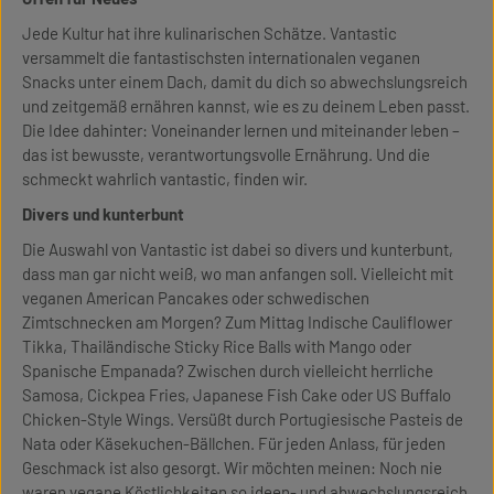
Jede Kultur hat ihre kulinarischen Schätze. Vantastic
versammelt die fantastischsten internationalen veganen
Snacks unter einem Dach, damit du dich so abwechslungsreich
und zeitgemäß ernähren kannst, wie es zu deinem Leben passt.
Die Idee dahinter: Voneinander lernen und miteinander leben –
das ist bewusste, verantwortungsvolle Ernährung. Und die
schmeckt wahrlich vantastic, finden wir.
Divers und kunterbunt
Die Auswahl von Vantastic ist dabei so divers und kunterbunt,
dass man gar nicht weiß, wo man anfangen soll. Vielleicht mit
veganen American Pancakes oder schwedischen
Zimtschnecken am Morgen? Zum Mittag Indische Cauliflower
Tikka, Thailändische Sticky Rice Balls with Mango oder
Spanische Empanada? Zwischen durch vielleicht herrliche
Samosa, Cickpea Fries, Japanese Fish Cake oder US Buffalo
Chicken-Style Wings. Versüßt durch Portugiesische Pasteis de
Nata oder Käsekuchen-Bällchen. Für jeden Anlass, für jeden
Geschmack ist also gesorgt. Wir möchten meinen: Noch nie
waren vegane Köstlichkeiten so ideen- und abwechslungsreich