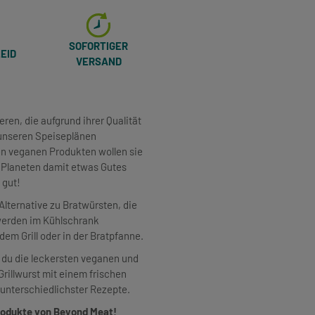
SOFORTIGER
EID
VERSAND
ren, die aufgrund ihrer Qualität
 unseren Speiseplänen
ren veganen Produkten wollen sie
 Planeten damit etwas Gutes
 gut!
lternative zu Bratwürsten, die
 werden im Kühlschrank
em Grill oder in der Bratpfanne.
 du die leckersten veganen und
rillwurst mit einem frischen
 unterschiedlichster Rezepte.
 Produkte von Beyond Meat!