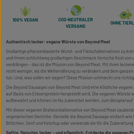
CO2-NEUTRALER
100% VEGAN
OHNE TIERL
VERSAND
Authentisch lecker: vegane Würste von Beyond Meat
Großartige pflanzenbasierte Wurst- und Fleischalternativen zu kreie
und ihrem schlichtweg großartigen Geschmack tierische Kost von
verdrängen – das ist die Mission von Beyond Meat. Mit ihren lecke
nicht weniger, als die Welternährung zu verändern und dem ganzen
tun. Und, was sollen wir sagen? Diese Mission schmeckt uns richtig
Die Beyond Sausages von Beyond Meat sind eine köstliche vegane A
auf Basis von Erbsenprotein hergestellt wird. Die veganen Würste
aufbewahrt und können im Nu zubereitet werden, zum Beispiel auf d
Mit dieser veganen Bratwurstalternative von Beyond Meat zauberst
vegetarischen Gerichte: Genieße die Beyond Sausage einfach wie G
Brötchen, Senf und Ketchup oder verwende sie für die Zubereitung
Saftig, fleischig, lecker – und pflanzlich: Entdecke die veganen