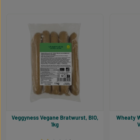
Produktgalerie überspringen
Veggyness Vegane Bratwurst, BIO,
Wheaty Wheaty Mini Super Griller
1kg
V