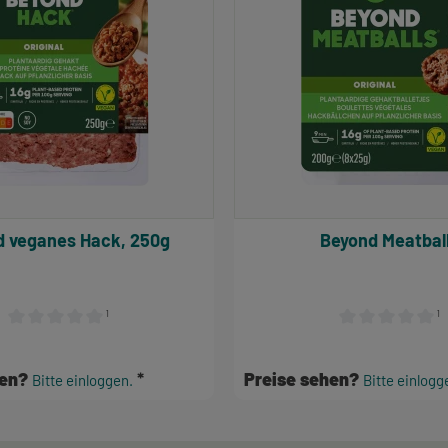
d veganes Hack, 250g
Beyond Meatbal
¹
¹
Durchschnittliche Bewertung von 0 von 5 Sternen
Durchschnittlich
hen?
Preise sehen?
Bitte einloggen.
Bitte einlogg