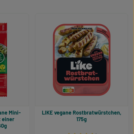
LIKE vegane Rostbratwürstchen,
 einer
175g
60g