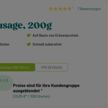
¹
7 Bewertungen
Durchschnittliche Bewertung von 4.86
usage, 200g
Auf Basis von Erbsenprotein
Gluten
Schnell zubereitet
tenlage (168 Stück)
VPE (8 Stück)
t: 1-3
Preise sind für ihre Kundengruppe
ausgeblendet
(20,05 €* / 1000 Gramm)