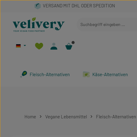
 Hauptinhalt springen
Zur Suche springen
Zur Hauptnavigation springen
Fleisch-Alternativen
Käse-Alternativen
Home
Vegane Lebensmittel
Fleisch-Alternativen