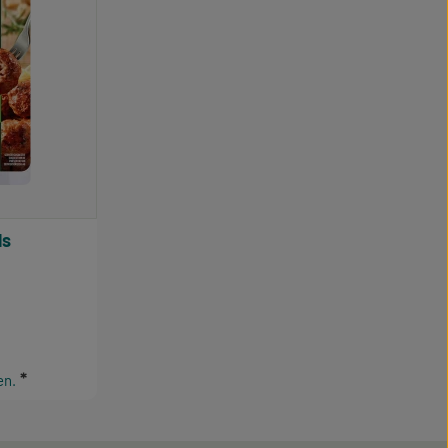
ls
e Bewertung von 0 von 5 Sternen
en.