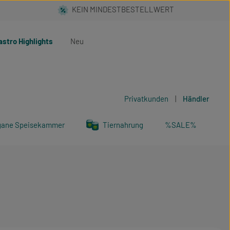
astro Highlights
Neu
Privatkunden
|
Händler
gane Speisekammer
Tiernahrung
%SALE%