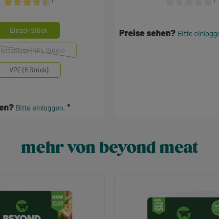
¹
¹
en
Durchschnittliche Bewertung von 4.38 von 5 Sternen
Durchschnittlich
auswählen
inheiten
Einzel-Stück
Preise sehen?
Bitte einlogg
lettenlage (464 Stück)
(Diese Option ist zurzeit nicht verfügbar.)
VPE (8 Stück)
hen?
Bitte einloggen.
mehr von beyond meat