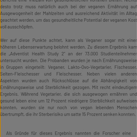
desto trotz muss natürlich auch bei der veganen Ernährung auf
Ausgewogenheit der Mahlzeiten und ausreichend Aktivität im Alltag
geachtet werden, um das gesundheitliche Potential der veganen Kost
voll ausschöpfen.
Wer auf diese Punkte achtet, kann als Veganer sogar mit einer
höheren Lebenserwartung belohnt werden. Zu diesem Ergebnis kam
die „Adventist Health Study 2“ an der 73.000 Studienteilnehmer
untersucht wurden. Die Probanden wurden je nach Ernährungsweise
in Gruppen eingeteilt: Veganer, Lakto-Ovo-Vegetarier, Fischesser,
Selten-Fleischesser und Fleischesser. Neben vielen anderen
Aspekten wurden auch Rückschlüsse auf die Abhängigkeit von
Ernährungsweise und Sterblichkeit gezogen. Mit recht eindeutigem
Ergebnis. Während Vegetarier, die sich ausgewogen ernähren und
gesund leben eine um 12 Prozent niedrigere Sterblichkeit aufweisen
konnten, wurden sie nur noch von vegan lebenden Menschen
übertrumpft, die ihr Sterberisiko um satte 15 Prozent senken konnten.
Als Gründe für dieses Ergebnis nannten die Forscher eine