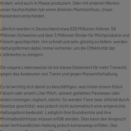
fordert, wird auch in Masse produziert. Oder mit anderen Worten:
unser Kaufverhalten hat einen direkten Markteinfluss. Unser
Kassenbon entscheidet.
Jährlich werden in Deutschland etwa 630 Millionen Hühner, 58
Millionen Schweine und über 3 Millionen Rinder für Milchprodukte und
Fleisch geschlachtet. Um schnell und sehr günstig zu liefern, werden
Haltungsformen dabei immer extremer, um die Effektivität der
Lieferkette zu steigern.
Die vegane Lebensweise ist ein klares Statement für mehr Tierwohl,
gegen das Ausbeuten von Tieren und gegen Massentierhaltung.
Es ist wichtig sich damit zu beschäftigen, was hinter einem Stück
Fleisch oder einem Liter Milch, seinem geliebten Parmesan oder
einem cremigen Joghurt, steckt. So werden Tiere zwar offiziell durch
Gesetze geschützt, was jedoch nicht automatisch eine artgerechte
Haltungsform bedeutet. Lediglich ihre Grundrechte und ihre
Minimalbedürfnisse müssen erfüllt werden. Dies kann den Anspruch
einer tierfreundlichen Haltung jedoch keineswegs erfüllen. Das