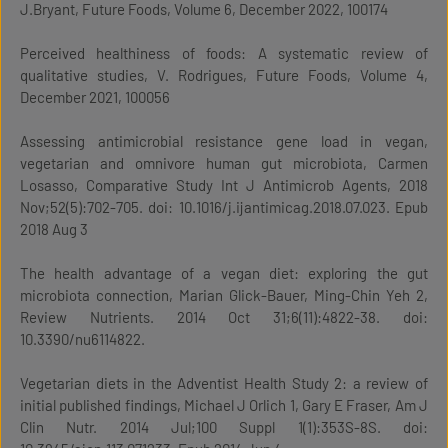
J.Bryant, Future Foods, Volume 6, December 2022, 100174
Perceived healthiness of foods: A systematic review of
qualitative studies, V. Rodrigues, Future Foods, Volume 4,
December 2021, 100056
Assessing antimicrobial resistance gene load in vegan,
vegetarian and omnivore human gut microbiota, Carmen
Losasso, Comparative Study Int J Antimicrob Agents, 2018
Nov;52(5):702-705. doi: 10.1016/j.ijantimicag.2018.07.023. Epub
2018 Aug 3
The health advantage of a vegan diet: exploring the gut
microbiota connection, Marian Glick-Bauer, Ming-Chin Yeh 2,
Review Nutrients. 2014 Oct 31;6(11):4822-38. doi:
10.3390/nu6114822.
Vegetarian diets in the Adventist Health Study 2: a review of
initial published findings, Michael J Orlich 1, Gary E Fraser, Am J
Clin Nutr. 2014 Jul;100 Suppl 1(1):353S-8S. doi: