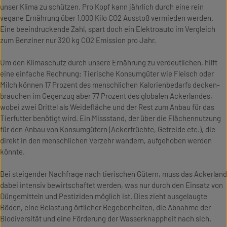
unser Klima zu schützen. Pro Kopf kann jährlich durch eine rein
vegane Ernährung über 1.000 Kilo CO2 Ausstoß vermieden werden.
Eine beeindruckende Zahl, spart doch ein Elektroauto im Vergleich
zum Benziner nur 320 kg CO2 Emission pro Jahr.
Um den Klimaschutz durch unsere Ernährung zu verdeutlichen, hilft
eine einfache Rechnung: Tierische Konsumgüter wie Fleisch oder
Milch können 17 Prozent des menschlichen Kalorienbedarfs decken-
brauchen im Gegenzug aber 77 Prozent des globalen Ackerlandes,
wobei zwei Drittel als Weidefläche und der Rest zum Anbau für das
Tierfutter benötigt wird. Ein Missstand, der über die Flächennutzung
für den Anbau von Konsumgütern (Ackerfrüchte, Getreide etc.), die
direkt in den menschlichen Verzehr wandern, aufgehoben werden
könnte.
Bei steigender Nachfrage nach tierischen Gütern, muss das Ackerland
dabei intensiv bewirtschaftet werden, was nur durch den Einsatz von
Düngemitteln und Pestiziden möglich ist. Dies zieht ausgelaugte
Böden, eine Belastung örtlicher Begebenheiten, die Abnahme der
Biodiversität und eine Förderung der Wasserknappheit nach sich.