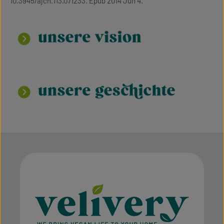
10.3945/ajcn.113.071233. Epub 2014 Jun 4.