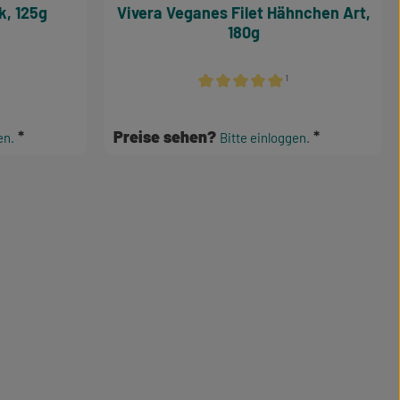
eck, 125g
Vivera Veganes Filet Hähnchen Art,
180g
¹
e Bewertung von 0 von 5 Sternen
Durchschnittliche Bewertung von 5
Preise sehen?
en.
Bitte einloggen.