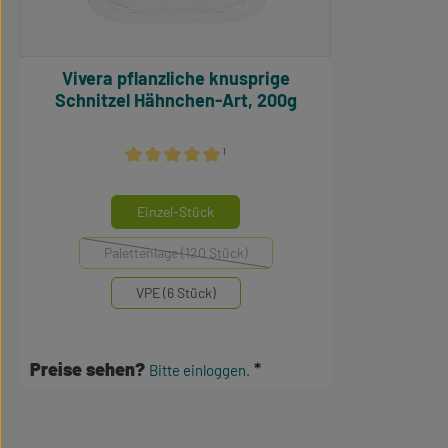
Vivera pflanzliche knusprige
Schnitzel Hähnchen-Art, 200g
¹
Durchschnittliche Bewertung von 4.93 von 5 Stern
auswählen
Mengeneinheiten
Einzel-Stück
Palettenlage (120 Stück)
(Diese Option ist zurzeit nicht verfügbar.)
VPE (6 Stück)
Preise sehen?
Bitte einloggen.