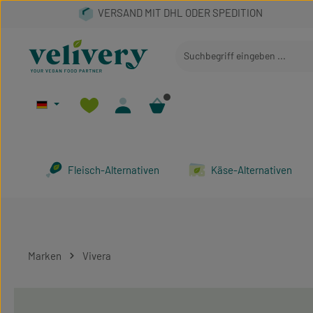
 Hauptinhalt springen
Zur Suche springen
Zur Hauptnavigation springen
Fleisch-Alternativen
Käse-Alternativen
Marken
Vivera