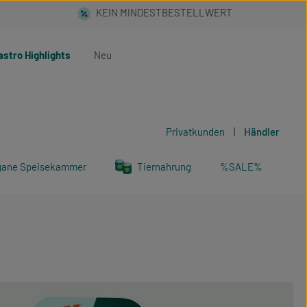
astro Highlights
Neu
Privatkunden
|
Händler
gane Speisekammer
Tiernahrung
%SALE%