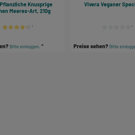
Vivera Veganer Sp
hen Meeres-Art, 210g
¹
¹
en
Durchschnittliche Bewertung von 4.36 von 5 Sternen
Durchschnittlich
hen?
Preise sehen?
Bitte einloggen.
Bitte einlogg