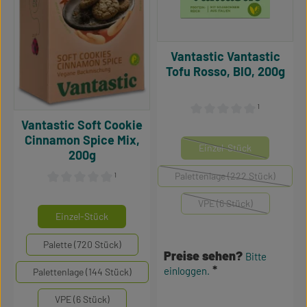
Vantastic Vantastic
Tofu Rosso, BIO, 200g
¹
Vantastic Soft Cookie
Durchschnittliche Bewertu
Cinnamon Spice Mix,
auswähle
Mengeneinheiten
Einzel-Stück
200g
(Diese Option ist zurzei
Palettenlage (222 Stück)
¹
(Diese Option ist zurzei
Durchschnittliche Bewertung von 0 von 5 Sternen
VPE (6 Stück)
auswählen
Mengeneinheiten
(Diese Option ist zurzei
Einzel-Stück
Palette (720 Stück)
Preise sehen?
Bitte
einloggen.
Palettenlage (144 Stück)
VPE (6 Stück)