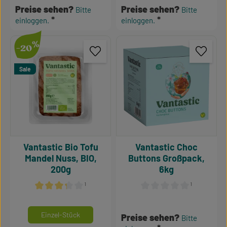
Preise sehen?
Preise sehen?
Bitte
Bitte
einloggen.
einloggen.
%
-20
Sale
Vantastic Bio Tofu
Vantastic Choc
Mandel Nuss, BIO,
Buttons Großpack,
200g
6kg
¹
¹
Durchschnittliche Bewertung von 3.17 von 5 Sternen
Durchschnittliche Bewertu
auswählen
Mengeneinheiten
Einzel-Stück
Preise sehen?
Bitte