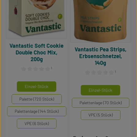
Vantastic Soft Cookie
Vantastic Pea Strips,
Double Choc Mix,
Erbsenschnetzel,
200g
140g
¹
¹
Durchschnittliche Bewertung von 0 von 5 Sternen
Durchschnittliche Bewertu
auswählen
Mengeneinheiten
Einzel-Stück
auswähle
Mengeneinheiten
Einzel-Stück
Palette (720 Stück)
Palettenlage (70 Stück)
Palettenlage (144 Stück)
VPE (5 Stück)
VPE (6 Stück)