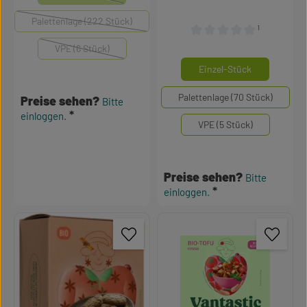
(Diese Option ist zurzeit nicht verfügbar.)
Palettenlage (222 Stück)
(Diese Option ist zurzeit nicht verfügbar.)
¹
Durchschnittliche Bewertu
VPE (6 Stück)
(Diese Option ist zurzeit nicht verfügbar.)
auswähle
Mengeneinheiten
Einzel-Stück
Palettenlage (70 Stück)
Preise sehen?
Bitte
einloggen.
VPE (5 Stück)
Preise sehen?
Bitte
einloggen.