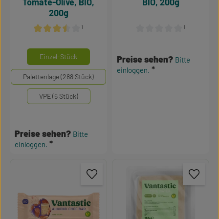
Tomate-Olive, BIO,
BIO, 200g
200g
¹
¹
Durchschnittliche Bewertung von 3.5 von 5 Sternen
Durchschnittliche Bewertu
auswählen
Mengeneinheiten
Einzel-Stück
Preise sehen?
Bitte
einloggen.
Palettenlage (288 Stück)
VPE (6 Stück)
Preise sehen?
Bitte
einloggen.