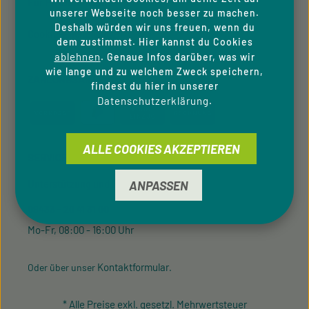
Für Privatkunden
unserer Webseite noch besser zu machen.
Deshalb würden wir uns freuen, wenn du
Cookie-Einstellungen
dem zustimmst. Hier kannst du Cookies
ablehnen
. Genaue Infos darüber, was wir
wie lange und zu welchem Zweck speichern,
ZAHLUNGSARTEN
findest du hier in unserer
Datenschutzerklärung
.
ALLE COOKIES AKZEPTIEREN
SERVICE-HOTLINE
Unterstützung und Beratung unter:
ANPASSEN
09433 - 20 41 31 00
Mo-Fr, 08:00 - 16:00 Uhr
Kontaktformular
Oder über unser
.
* Alle Preise exkl. gesetzl. Mehrwertsteuer