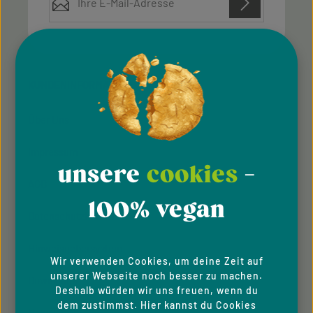
Diese Seite ist durch reCAPTCHA geschützt und es gelten die
Datenschutz
Datenschutzrichtlinie
Die mit einem Stern (*) markierten Felder sind
Nutzungsbedingungen
und
.
Ich habe die
Datenschutzbestimmungen
zur
Pflichtfelder.
Kenntnis genommen und die
AGB
gelesen und bin
KUNDENINFORMATION
mit ihnen einverstanden.
Über Uns
Impressum
unsere
cookies
-
AGB
100% vegan
Datenschutzhinweise
Hinweisgeber­system
Wir verwenden Cookies, um deine Zeit auf
unserer Webseite noch besser zu machen.
Downloads
Deshalb würden wir uns freuen, wenn du
dem zustimmst. Hier kannst du Cookies
Newsletter