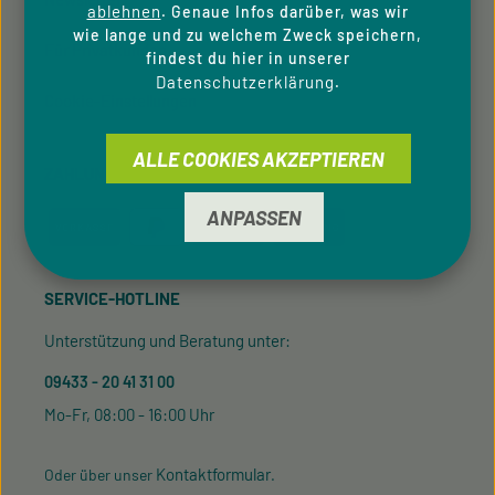
ablehnen
. Genaue Infos darüber, was wir
wie lange und zu welchem Zweck speichern,
Für Privatkunden
findest du hier in unserer
Datenschutzerklärung
.
Cookie-Einstellungen
ALLE COOKIES AKZEPTIEREN
ZAHLUNGSARTEN
ANPASSEN
SERVICE-HOTLINE
Unterstützung und Beratung unter:
09433 - 20 41 31 00
Mo-Fr, 08:00 - 16:00 Uhr
Kontaktformular
Oder über unser
.