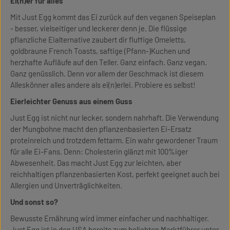
Ei(n)er für alles
Mit Just Egg kommt das Ei zurück auf den veganen Speiseplan
- besser, vielseitiger und leckerer denn je. Die flüssige
pflanzliche Eialternative zaubert dir fluffige Omeletts,
goldbraune French Toasts, saftige (Pfann-)Kuchen und
herzhafte Aufläufe auf den Teller. Ganz einfach. Ganz vegan.
Ganz genüsslich. Denn vor allem der Geschmack ist diesem
Alleskönner alles andere als ei(n)erlei. Probiere es selbst!
Eierleichter Genuss aus einem Guss
Just Egg ist nicht nur lecker, sondern nahrhaft. Die Verwendung
der Mungbohne macht den pflanzenbasierten Ei-Ersatz
proteinreich und trotzdem fettarm. Ein wahr gewordener Traum
für alle Ei-Fans. Denn: Cholesterin glänzt mit 100%iger
Abwesenheit. Das macht Just Egg zur leichten, aber
reichhaltigen pflanzenbasierten Kost, perfekt geeignet auch bei
Allergien und Unverträglichkeiten.
Und sonst so?
Bewusste Ernährung wird immer einfacher und nachhaltiger.
Just Egg ist in den USA bereits zum beliebten Marktführer unter