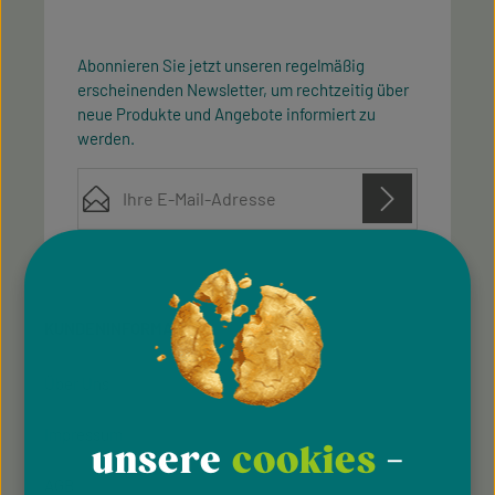
Abonnieren Sie jetzt unseren regelmäßig
erscheinenden Newsletter, um rechtzeitig über
neue Produkte und Angebote informiert zu
werden.
E-Mail-Adresse*
Diese Seite ist durch reCAPTCHA geschützt und es gelten die
Datenschutz
Datenschutzrichtlinie
Die mit einem Stern (*) markierten Felder sind
Nutzungsbedingungen
und
.
Ich habe die
Datenschutzbestimmungen
zur
Pflichtfelder.
Kenntnis genommen und die
AGB
gelesen und bin
KUNDENINFORMATION
mit ihnen einverstanden.
Über Uns
Impressum
unsere
cookies
-
AGB