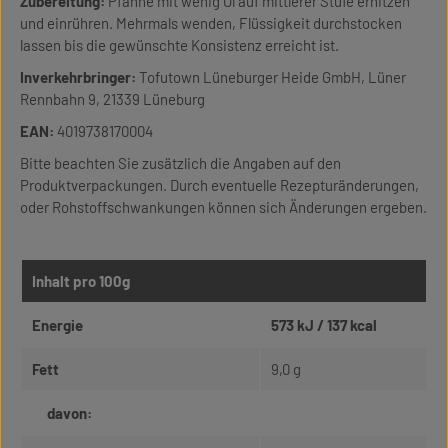
Zubereitung:
Pfanne mit wenig Öl auf mittlerer Stufe erhitzen
und einrühren. Mehrmals wenden, Flüssigkeit durchstocken
lassen bis die gewünschte Konsistenz erreicht ist.
Inverkehrbringer:
Tofutown Lüneburger Heide GmbH, Lüner
Rennbahn 9, 21339 Lüneburg
EAN:
4019738170004
Bitte beachten Sie zusätzlich die Angaben auf den
Produktverpackungen. Durch eventuelle Rezepturänderungen,
oder Rohstoffschwankungen können sich Änderungen ergeben.
Inhalt pro 100g
Energie
573 kJ / 137 kcal
Fett
9,0 g
davon: