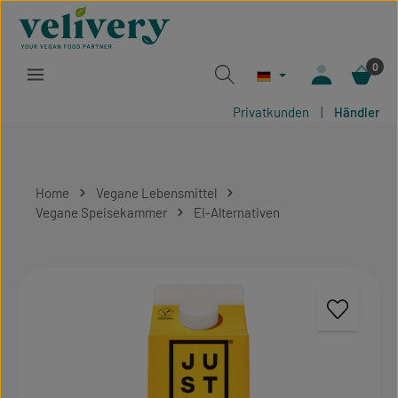
Zum Hauptinhalt springen
0
Privatkunden
|
Händler
Home
Vegane Lebensmittel
Vegane Speisekammer
Ei-Alternativen
Bildergalerie überspringen