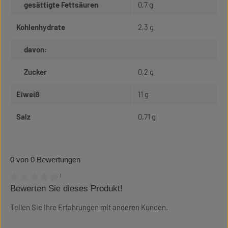
gesättigte Fettsäuren
0,7 g
Kohlenhydrate
2,3 g
davon:
Zucker
0,2 g
Eiweiß
11 g
Salz
0,71 g
0 von 0 Bewertungen
¹
Bewerten Sie dieses Produkt!
Durchschnittliche Bewertung von 0 von 5 Sternen
Teilen Sie Ihre Erfahrungen mit anderen Kunden.