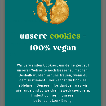
Diese Seite ist durch reCAPTCHA geschützt und es gelten die
Datenschutz
Datenschutzrichtlinie
Die mit einem Stern (*) markierten Felder sind
Nutzungsbedingungen
und
.
Ich habe die
Datenschutzbestimmungen
zur
Pflichtfelder.
Kenntnis genommen und die
AGB
gelesen und bin
KUNDENINFORMATION
mit ihnen einverstanden.
Über Uns
unsere
cookies
-
Impressum
100% vegan
AGB
Wir verwenden Cookies, um deine Zeit auf
Datenschutzhinweise
unserer Webseite noch besser zu machen.
Deshalb würden wir uns freuen, wenn du
Hinweisgeber­system
dem zustimmst. Hier kannst du Cookies
ablehnen
. Genaue Infos darüber, was wir
Downloads
wie lange und zu welchem Zweck speichern,
findest du hier in unserer
Newsletter
Datenschutzerklärung
.