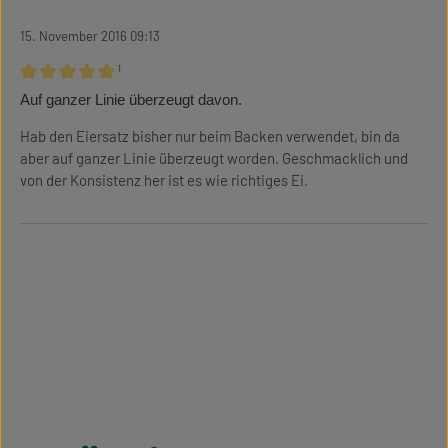
15. November 2016 09:13
¹
Bewertung mit 5 von 5 Sternen
Auf ganzer Linie überzeugt davon.
Hab den Eiersatz bisher nur beim Backen verwendet, bin da
aber auf ganzer Linie überzeugt worden. Geschmacklich und
von der Konsistenz her ist es wie richtiges Ei.