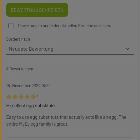
BEWERTUNG SCHREIBEN
Bewertungen nur in der aktuellen Sprache anzeigen.
Sortiert nach
2
Bewertungen
18. November 2024 16:22
¹
Bewertung mit 5 von 5 Sternen
Excellent egg substitute
Easy to use egg substitute that actually acts like an egg. The
entire MyEy egg family is great.