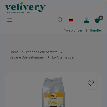
Zum Hauptinhalt springen
0
Privatkunden
|
Händler
Home
Vegane Lebensmittel
Vegane Speisekammer
Ei-Alternativen
Bildergalerie überspringen