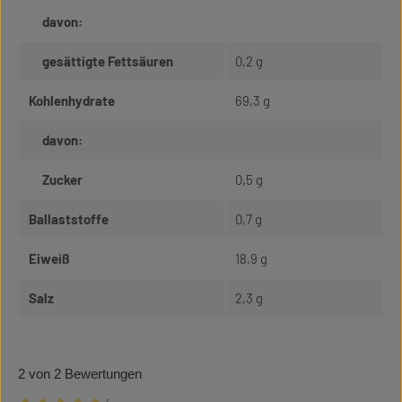
davon:
gesättigte Fettsäuren
0,2 g
Kohlenhydrate
69,3 g
davon:
Zucker
0,5 g
Ballaststoffe
0,7 g
Eiweiß
18,9 g
Salz
2,3 g
2 von 2 Bewertungen