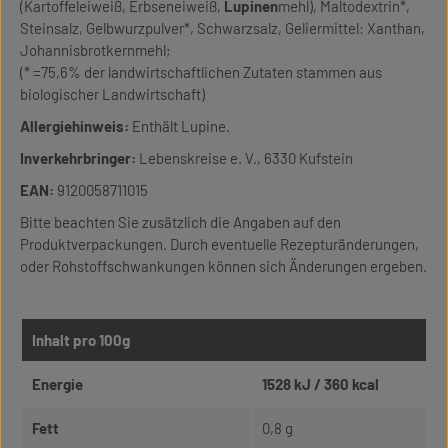
(Kartoffeleiweiß, Erbseneiweiß,
Lupinen
mehl), Maltodextrin*,
Steinsalz, Gelbwurzpulver*, Schwarzsalz, Geliermittel: Xanthan,
Johannisbrotkernmehl;
(* =75,6% der landwirtschaftlichen Zutaten stammen aus
biologischer Landwirtschaft)
Allergiehinweis:
Enthält Lupine.
Inverkehrbringer:
Lebenskreise e. V., 6330 Kufstein
EAN:
9120058711015
Bitte beachten Sie zusätzlich die Angaben auf den
Produktverpackungen. Durch eventuelle Rezepturänderungen,
oder Rohstoffschwankungen können sich Änderungen ergeben.
Inhalt pro 100g
Energie
1528 kJ / 360 kcal
Fett
0,8 g