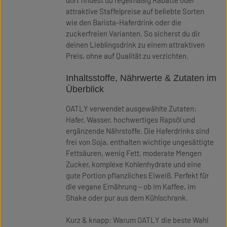
dort findest du regelmäßig Rabatte oder
attraktive Staffelpreise auf beliebte Sorten
wie den Barista-Haferdrink oder die
zuckerfreien Varianten. So sicherst du dir
deinen Lieblingsdrink zu einem attraktiven
Preis, ohne auf Qualität zu verzichten.
Inhaltsstoffe, Nährwerte & Zutaten im
Überblick
OATLY verwendet ausgewählte Zutaten:
Hafer, Wasser, hochwertiges Rapsöl und
ergänzende Nährstoffe. Die Haferdrinks sind
frei von Soja, enthalten wichtige ungesättigte
Fettsäuren, wenig Fett, moderate Mengen
Zucker, komplexe Kohlenhydrate und eine
gute Portion pflanzliches Eiweiß. Perfekt für
die vegane Ernährung – ob im Kaffee, im
Shake oder pur aus dem Kühlschrank.
Kurz & knapp: Warum OATLY die beste Wahl