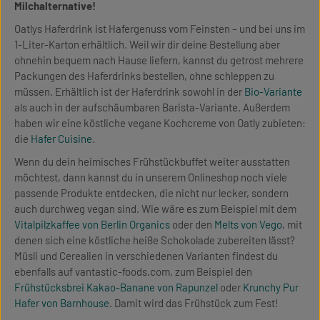
Milchalternative!
Oatlys Haferdrink ist Hafergenuss vom Feinsten – und bei uns im
1-Liter-Karton erhältlich. Weil wir dir deine Bestellung aber
ohnehin bequem nach Hause liefern, kannst du getrost mehrere
Packungen des Haferdrinks bestellen, ohne schleppen zu
müssen. Erhältlich ist der Haferdrink sowohl in der
Bio-Variante
als auch in der aufschäumbaren Barista-Variante. Außerdem
haben wir eine köstliche vegane Kochcreme von Oatly zubieten:
die
Hafer Cuisine
.
Wenn du dein heimisches Frühstückbuffet weiter ausstatten
möchtest, dann kannst du in unserem Onlineshop noch viele
passende Produkte entdecken, die nicht nur lecker, sondern
auch durchweg vegan sind. Wie wäre es zum Beispiel mit dem
Vitalpilzkaffee von Berlin Organics
oder den
Melts von Vego
, mit
denen sich eine köstliche heiße Schokolade zubereiten lässt?
Müsli und Cerealien in verschiedenen Varianten findest du
ebenfalls auf vantastic-foods.com, zum Beispiel den
Frühstücksbrei Kakao-Banane von Rapunzel
oder
Krunchy Pur
Hafer von Barnhouse
. Damit wird das Frühstück zum Fest!