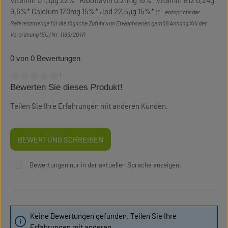
Vitamin D 1,1µg 22%* Riboflavin 0,21mg 15%* Vitamin B12 0,24g
9,6%* Calcium 120mg 15%* Jod 22,5µg 15%*
(* = entspricht der
Referenzmenge für die tägliche Zufuhr von Erwachsenen gemäß Anhang XIII der
Verordnung (EU) Nr. 1169/2011)
0 von 0 Bewertungen
¹
Bewerten Sie dieses Produkt!
Durchschnittliche Bewertung von 0 von 5 Sternen
Teilen Sie Ihre Erfahrungen mit anderen Kunden.
BEWERTUNG SCHREIBEN
Bewertungen nur in der aktuellen Sprache anzeigen.
Keine Bewertungen gefunden. Teilen Sie Ihre
Erfahrungen mit anderen.