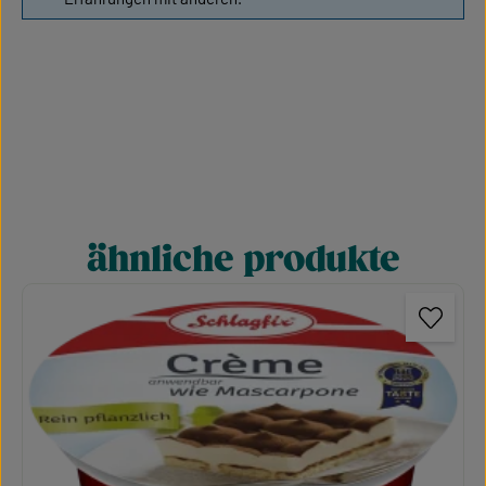
ähnliche produkte
Produktgalerie überspringen