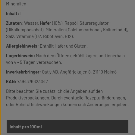
Mineralien
Inhalt:
1l
Zutaten:
Wasser,
Hafer
(10%), Rapsöl, Säureregulator
(Dikaliumphosphat), Mineralien (Calciumcarbonat, Kaliumiodid),
Salz, Vitamine (D2, Riboflavin, B12).
Allergiehinweis:
Enthält Hafer und Gluten.
Lagerhinweis:
Nach dem Öffnen gekühlt lagern und innerhalb
von 4 - 5 Tagen verbrauchen.
Inverkehrbringer:
Oatly AB, Angfärjekajen 8, 211 19 Malmö
EAN:
7394376623042
Bitte beachten Sie zusätzlich die Angaben auf den
Produktverpackungen. Durch eventuelle Rezepturänderungen,
oder Rohstoffschwankungen können sich Änderungen ergeben.
Inhalt pro 100ml