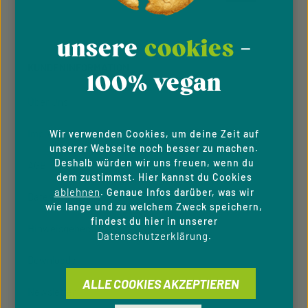
Diese Seite ist durch reCAPTCHA geschützt und es gelten die
Datenschutz
Datenschutzrichtlinie
Die mit einem Stern (*) markierten Felder sind
Nutzungsbedingungen
und
.
Ich habe die
Datenschutzbestimmungen
zur
unsere
cookies
-
Pflichtfelder.
Kenntnis genommen und die
AGB
gelesen und bin
KUNDENINFORMATION
mit ihnen einverstanden.
100% vegan
Über Uns
Impressum
Wir verwenden Cookies, um deine Zeit auf
unserer Webseite noch besser zu machen.
Deshalb würden wir uns freuen, wenn du
AGB
dem zustimmst. Hier kannst du Cookies
ablehnen
. Genaue Infos darüber, was wir
Datenschutzhinweise
wie lange und zu welchem Zweck speichern,
findest du hier in unserer
Hinweisgeber­system
Datenschutzerklärung
.
Downloads
ALLE COOKIES AKZEPTIEREN
Newsletter