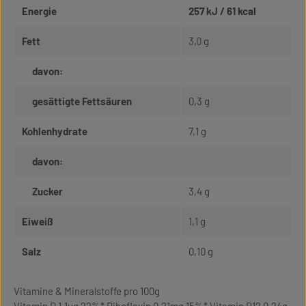
Energie
257 kJ / 61 kcal
Fett
3,0 g
davon:
gesättigte Fettsäuren
0,3 g
Kohlenhydrate
7,1 g
davon:
Zucker
3,4 g
Eiweiß
1,1 g
Salz
0,10 g
Vitamine & Mineralstoffe pro 100g