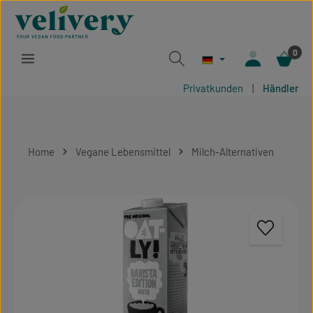
Zum Hauptinhalt springen
0
Privatkunden
|
Händler
Home
Vegane Lebensmittel
Milch-Alternativen
Bildergalerie überspringen