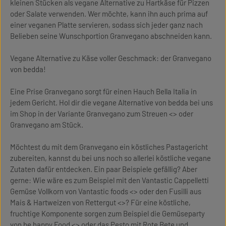
kleinen Stücken als vegane Alternative zu Hartkäse für Pizzen
oder Salate verwenden. Wer möchte, kann ihn auch prima auf
einer veganen Platte servieren, sodass sich jeder ganz nach
Belieben seine Wunschportion Granvegano abschneiden kann.
Vegane Alternative zu Käse voller Geschmack: der Granvegano
von bedda!
Eine Prise Granvegano sorgt für einen Hauch Bella Italia in
jedem Gericht. Hol dir die vegane Alternative von bedda bei uns
im Shop in der Variante Granvegano zum Streuen <> oder
Granvegano am Stück.
Möchtest du mit dem Granvegano ein köstliches Pastagericht
zubereiten, kannst du bei uns noch so allerlei köstliche vegane
Zutaten dafür entdecken. Ein paar Beispiele gefällig? Aber
gerne: Wie wäre es zum Beispiel mit den Vantastic Cappelletti
Gemüse Vollkorn von Vantastic foods <> oder den Fusilli aus
Mais & Hartweizen von Rettergut <>? Für eine köstliche,
fruchtige Komponente sorgen zum Beispiel die Gemüseparty
von be happy Food <> oder das Pesto mit Rote Bete und