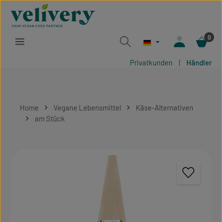
Zum Hauptinhalt springen
0
Privatkunden
|
Händler
Home
Vegane Lebensmittel
Käse-Alternativen
am Stück
Bildergalerie überspringen