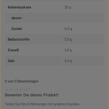
Kohlenhydrate
25 g
davon:
Zucker
0,5 g
Ballaststoffe
3,0 g
Eiweiß
4,0 g
Salz
2,4 g
0 von 0 Bewertungen
¹
Bewerten Sie dieses Produkt!
Durchschnittliche Bewertung von 0 von 5 Sternen
Teilen Sie Ihre Erfahrungen mit anderen Kunden.