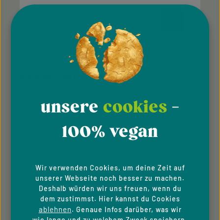
E-Mail-Adresse*
Diese Seite ist durch reCAPTCHA geschützt und es gelten die
Datenschutz
Datenschutzrichtlinie
Die mit einem Stern (*) markierten Felder sind
Nutzungsbedingungen
und
.
Ich habe die
Datenschutzbestimmungen
zur
Pflichtfelder.
Kenntnis genommen und die
AGB
gelesen und bin
KUNDENINFORMATION
mit ihnen einverstanden.
unsere
cookies
-
Über Uns
Impressum
100% vegan
AGB
Wir verwenden Cookies, um deine Zeit auf
Datenschutzhinweise
unserer Webseite noch besser zu machen.
Deshalb würden wir uns freuen, wenn du
Hinweisgeber­system
dem zustimmst. Hier kannst du Cookies
ablehnen
. Genaue Infos darüber, was wir
Downloads
wie lange und zu welchem Zweck speichern,