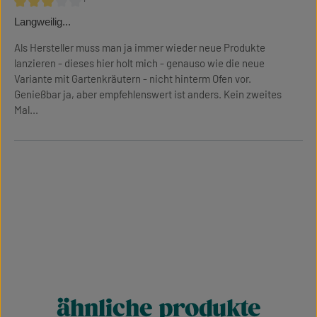
¹
Bewertung mit 3 von 5 Sternen
Langweilig...
Als Hersteller muss man ja immer wieder neue Produkte
lanzieren - dieses hier holt mich - genauso wie die neue
Variante mit Gartenkräutern - nicht hinterm Ofen vor.
Genießbar ja, aber empfehlenswert ist anders. Kein zweites
Mal...
ähnliche produkte
Produktgalerie überspringen