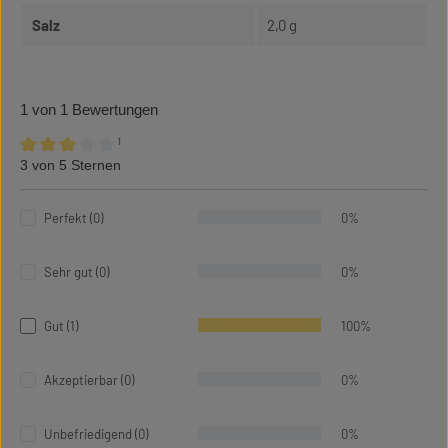
Salz
2,0 g
1 von 1 Bewertungen
¹
3 von 5 Sternen
Durchschnittliche Bewertung von 3 von 5 Sternen
Perfekt (0)
0%
Sehr gut (0)
0%
Gut (1)
100%
Akzeptierbar (0)
0%
Unbefriedigend (0)
0%