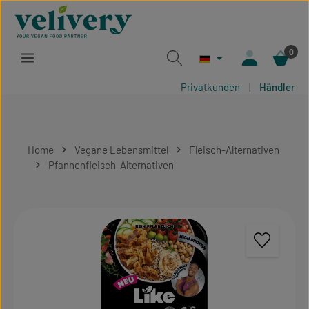
Zum Hauptinhalt springen
0
Privatkunden
|
Händler
Home
Vegane Lebensmittel
Fleisch-Alternativen
Pfannenfleisch-Alternativen
Bildergalerie überspringen