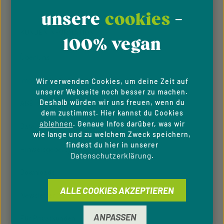
Datenschutzrichtlinie
Die mit einem Stern (*) markierten Felder sind
Nutzungsbedingungen
und
.
Ich habe die
Datenschutzbestimmungen
zur
unsere
cookies
-
Pflichtfelder.
Kenntnis genommen und die
AGB
gelesen und bin
KUNDENINFORMATION
mit ihnen einverstanden.
100% vegan
Über Uns
Impressum
Wir verwenden Cookies, um deine Zeit auf
unserer Webseite noch besser zu machen.
Deshalb würden wir uns freuen, wenn du
AGB
dem zustimmst. Hier kannst du Cookies
ablehnen
. Genaue Infos darüber, was wir
Datenschutzhinweise
wie lange und zu welchem Zweck speichern,
findest du hier in unserer
Hinweisgeber­system
Datenschutzerklärung
.
Downloads
ALLE COOKIES AKZEPTIEREN
Newsletter
ANPASSEN
Für Privatkunden