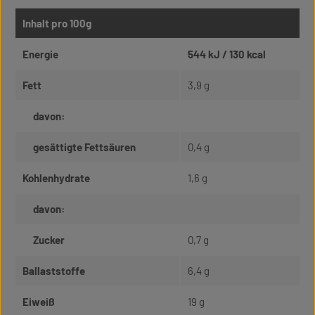
Inhalt pro 100g
Energie
544 kJ / 130 kcal
Fett
3,9 g
davon:
gesättigte Fettsäuren
0,4 g
Kohlenhydrate
1,6 g
davon:
Zucker
0,7 g
Ballaststoffe
6,4 g
Eiweiß
19 g