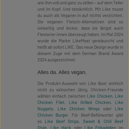
wie ihm voll und ganz zu stillen – auf dem Teller
und im Kopf. Und tatsächlich. Mit Like musst
du auch als Veganer:in auf nichts verzichten.
Die veganen Fleisch-Alternativen sind so
vielseitig und lecker, dass sie längst auch
Flextarier:innen überzeugt haben. Im Mai 2024
wurde die Marke LikeMeat gerelauncht und
heißt ab sofort LIKE. Das neue Design wurde in
diesem Zuge mit dem German Brand Award
2024 ausgezeichnet.
Alles da. Alles vegan.
Die Produkt-Auswahl von Like lässt wirklich
nicht zu wünschen übrig. Chicken-Freunde
wählen einfach zwischen
Like Chicken
,
Like
Chicken Filet
,
Like Grilled Chicken
,
Like
Nuggets
,
Like Chicken Wings
oder
Like
Chicken Burger
. Für Beef-Befürworter gibt
es
Like Beef Strips
,
Sweet & Chili Beef
Style
,
Like Hack
oder
Like Frikadellen
im