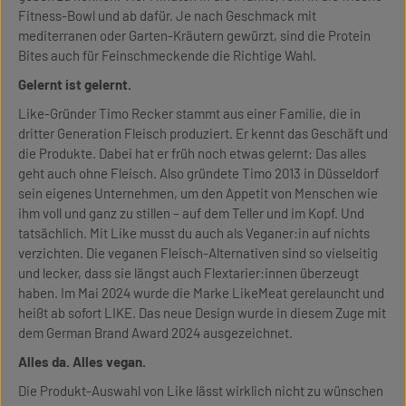
Fitness-Bowl und ab dafür. Je nach Geschmack mit
mediterranen oder Garten-Kräutern gewürzt, sind die Protein
Bites auch für Feinschmeckende die Richtige Wahl.
Gelernt ist gelernt.
Like-Gründer Timo Recker stammt aus einer Familie, die in
dritter Generation Fleisch produziert. Er kennt das Geschäft und
die Produkte. Dabei hat er früh noch etwas gelernt: Das alles
geht auch ohne Fleisch. Also gründete Timo 2013 in Düsseldorf
sein eigenes Unternehmen, um den Appetit von Menschen wie
ihm voll und ganz zu stillen – auf dem Teller und im Kopf. Und
tatsächlich. Mit Like musst du auch als Veganer:in auf nichts
verzichten. Die veganen Fleisch-Alternativen sind so vielseitig
und lecker, dass sie längst auch Flextarier:innen überzeugt
haben. Im Mai 2024 wurde die Marke LikeMeat gerelauncht und
heißt ab sofort LIKE. Das neue Design wurde in diesem Zuge mit
dem German Brand Award 2024 ausgezeichnet.
Alles da. Alles vegan.
Die Produkt-Auswahl von Like lässt wirklich nicht zu wünschen