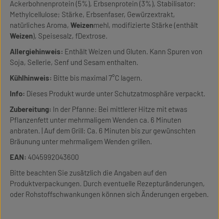
Ackerbohnenprotein (5%), Erbsenprotein (3%), Stabilisator:
Methylcellulose; Stärke, Erbsenfaser, Gewürzextrakt,
natürliches Aroma,
Weizen
mehl, modifizierte Stärke (enthält
Weizen
), Speisesalz, fDextrose.
Allergiehinweis:
Enthält Weizen und Gluten. Kann Spuren von
Soja, Sellerie, Senf und Sesam enthalten.
Kühlhinweis:
Bitte bis maximal 7°C lagern.
Info:
Dieses Produkt wurde unter Schutzatmosphäre verpackt.
Zubereitung:
In der Pfanne: Bei mittlerer Hitze mit etwas
Pflanzenfett unter mehrmaligem Wenden ca. 6 Minuten
anbraten. | Auf dem Grill: Ca. 6 Minuten bis zur gewünschten
Bräunung unter mehrmaligem Wenden grillen.
EAN:
4045992043600
Bitte beachten Sie zusätzlich die Angaben auf den
Produktverpackungen. Durch eventuelle Rezepturänderungen,
oder Rohstoffschwankungen können sich Änderungen ergeben.