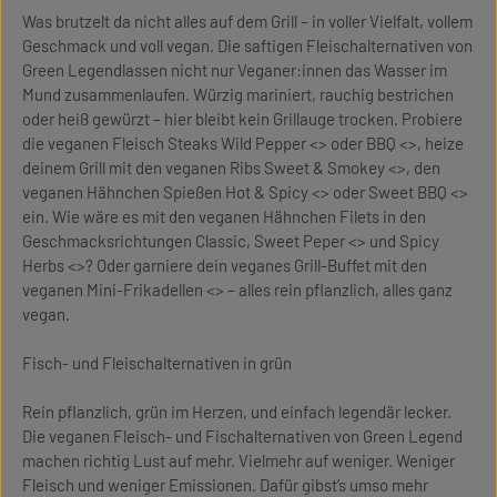
Was brutzelt da nicht alles auf dem Grill – in voller Vielfalt, vollem
Geschmack und voll vegan. Die saftigen Fleischalternativen von
Green Legendlassen nicht nur Veganer:innen das Wasser im
Mund zusammenlaufen. Würzig mariniert, rauchig bestrichen
oder heiß gewürzt – hier bleibt kein Grillauge trocken. Probiere
die veganen Fleisch Steaks Wild Pepper <> oder BBQ <>, heize
deinem Grill mit den veganen Ribs Sweet & Smokey <>, den
veganen Hähnchen Spießen Hot & Spicy <> oder Sweet BBQ <>
ein. Wie wäre es mit den veganen Hähnchen Filets in den
Geschmacksrichtungen Classic, Sweet Peper <> und Spicy
Herbs <>? Oder garniere dein veganes Grill-Buffet mit den
veganen Mini-Frikadellen <> – alles rein pflanzlich, alles ganz
vegan.
Fisch- und Fleischalternativen in grün
Rein pflanzlich, grün im Herzen, und einfach legendär lecker.
Die veganen Fleisch- und Fischalternativen von Green Legend
machen richtig Lust auf mehr. Vielmehr auf weniger. Weniger
Fleisch und weniger Emissionen. Dafür gibst‘s umso mehr