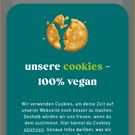
Abonnieren Sie jetzt unseren regelmäßig
erscheinenden Newsletter, um rechtzeitig über
neue Produkte und Angebote informiert zu
werden.
E-Mail-Adresse*
Diese Seite ist durch reCAPTCHA geschützt und es gelten die
Datenschutz
Datenschutzrichtlinie
Die mit einem Stern (*) markierten Felder sind
Nutzungsbedingungen
und
.
unsere
cookies
-
Ich habe die
Datenschutzbestimmungen
zur
Pflichtfelder.
Kenntnis genommen und die
AGB
gelesen und bin
KUNDENINFORMATION
mit ihnen einverstanden.
100% vegan
Über Uns
Wir verwenden Cookies, um deine Zeit auf
Impressum
unserer Webseite noch besser zu machen.
Deshalb würden wir uns freuen, wenn du
AGB
dem zustimmst. Hier kannst du Cookies
ablehnen
. Genaue Infos darüber, was wir
Datenschutzhinweise