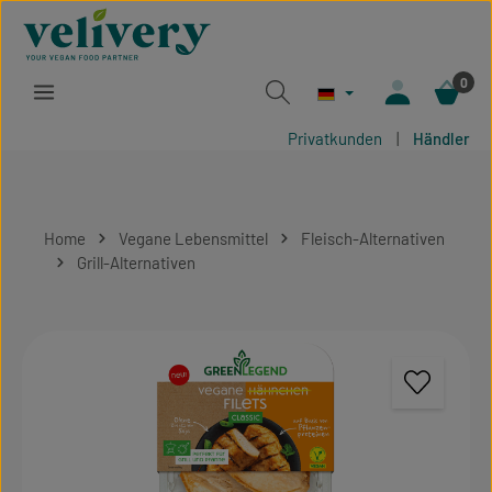
Zum Hauptinhalt springen
0
Privatkunden
|
Händler
Home
Vegane Lebensmittel
Fleisch-Alternativen
Grill-Alternativen
Bildergalerie überspringen