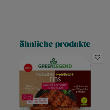
ähnliche produkte
Produktgalerie überspringen