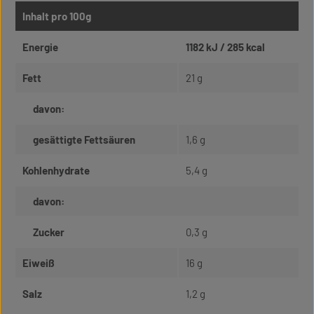
Inhalt pro 100g
Energie
1182 kJ / 285 kcal
Fett
21 g
davon:
gesättigte Fettsäuren
1,6 g
Kohlenhydrate
5,4 g
davon:
Zucker
0,3 g
Eiweiß
16 g
Salz
1,2 g