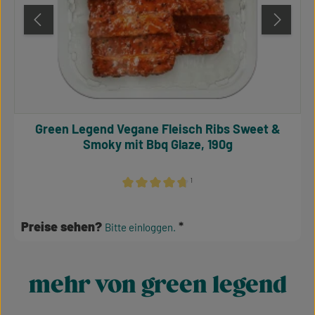
Green Legend Vegane Fleisch Ribs Sweet &
Smoky mit Bbq Glaze, 190g
¹
Durchschnittliche Bewertung von 4.64 von 
Preise sehen?
Bitte einloggen.
mehr von green legend
Produktgalerie überspringen