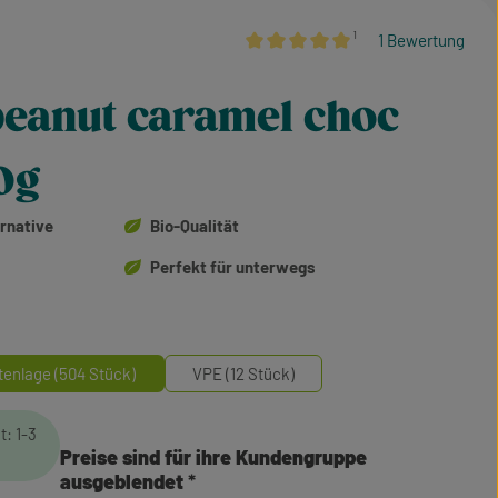
¹
1 Bewertung
Durchschnittliche Bewertung von 5 
peanut caramel choc
0g
rnative
Bio-Qualität
Perfekt für unterwegs
tenlage (504 Stück)
VPE (12 Stück)
t: 1-3
Preise sind für ihre Kundengruppe
ausgeblendet