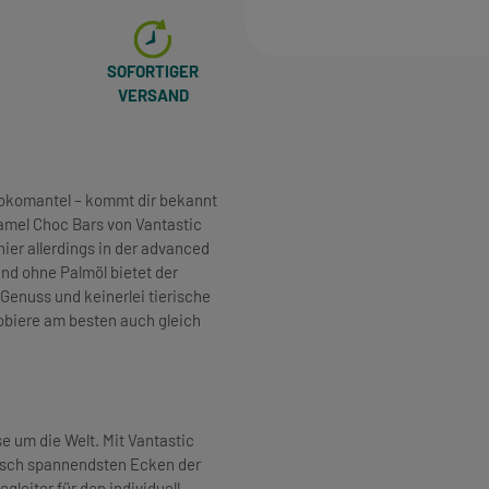
SOFORTIGER
VERSAND
hokomantel – kommt dir bekannt
amel Choc Bars von Vantastic
ier allerdings in der advanced
und ohne Palmöl bietet der
Genuss und keinerlei tierische
obiere am besten auch gleich
 um die Welt. Mit Vantastic
arisch spannendsten Ecken der
gleiter für den individuell