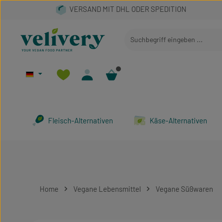
 Hauptinhalt springen
Zur Suche springen
Zur Hauptnavigation springen
Fleisch-Alternativen
Käse-Alternativen
Home
Vegane Lebensmittel
Vegane Süßwaren