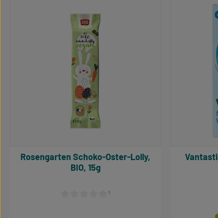
Produktgalerie überspringen
Rosengarten Schoko-Oster-Lolly,
Vantastic Mini Choc Bars
BIO, 15g
¹
Durchschnittliche Bewertung von 0 von 5 Sternen