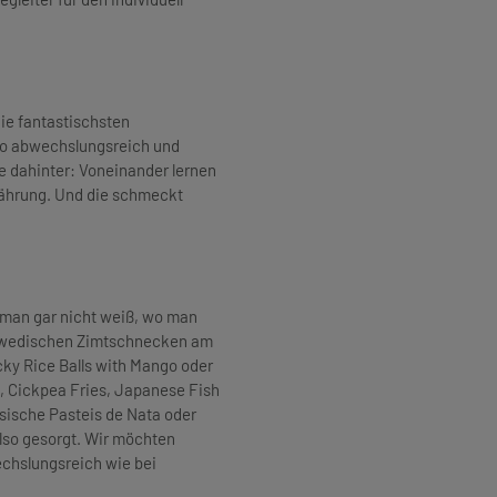
die fantastischsten
so abwechslungsreich und
e dahinter: Voneinander lernen
nährung. Und die schmeckt
s man gar nicht weiß, wo man
chwedischen Zimtschnecken am
cky Rice Balls with Mango oder
, Cickpea Fries, Japanese Fish
sische Pasteis de Nata oder
lso gesorgt. Wir möchten
chslungsreich wie bei