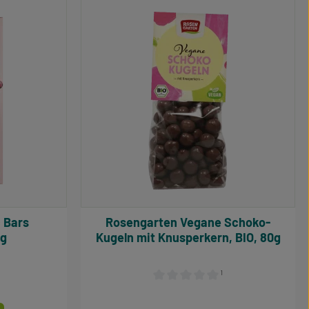
Rosengarten Vegane Schoko-
0g
Kugeln mit Knusperkern, BIO, 80g
¹
e Bewertung von 5 von 5 Sternen
Durchschnittliche Bewertung von 0