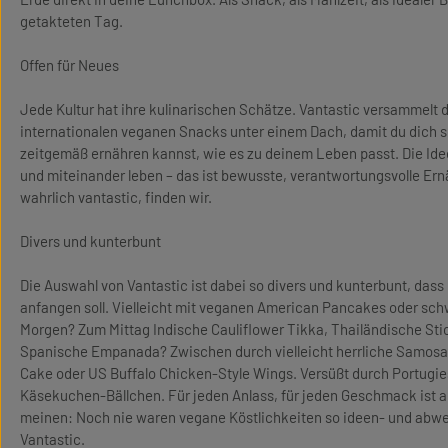
getakteten Tag.
Offen für Neues
Jede Kultur hat ihre kulinarischen Schätze. Vantastic versammelt 
internationalen veganen Snacks unter einem Dach, damit du dich 
zeitgemäß ernähren kannst, wie es zu deinem Leben passt. Die Ide
und miteinander leben – das ist bewusste, verantwortungsvolle Er
wahrlich vantastic, finden wir.
Divers und kunterbunt
Die Auswahl von Vantastic ist dabei so divers und kunterbunt, das
anfangen soll. Vielleicht mit veganen American Pancakes oder s
Morgen? Zum Mittag Indische Cauliflower Tikka, Thailändische Sti
Spanische Empanada? Zwischen durch vielleicht herrliche Samosa
Cake oder US Buffalo Chicken-Style Wings. Versüßt durch Portugie
Käsekuchen-Bällchen. Für jeden Anlass, für jeden Geschmack ist a
meinen: Noch nie waren vegane Köstlichkeiten so ideen- und abwe
Vantastic.