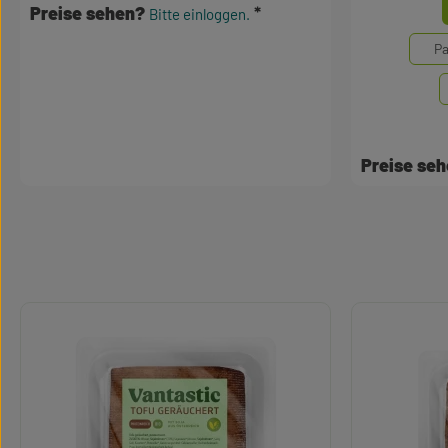
Mengene
Preise sehen?
Bitte einloggen.
Pa
Preise se
Produktgalerie überspringen