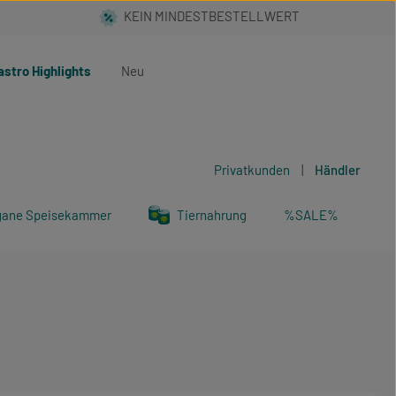
astro Highlights
Neu
Privatkunden
|
Händler
gane Speisekammer
Tiernahrung
%SALE%