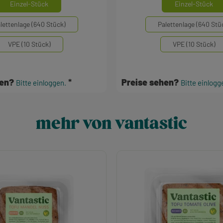
auswählen
aus
inheiten
Mengeneinheiten
Einzel-Stück
Einzel-Stück
lettenlage (640 Stück)
Palettenlage (640 Stü
VPE (10 Stück)
VPE (10 Stück)
hen?
Preise sehen?
Bitte einloggen.
Bitte einlogg
mehr von vantastic