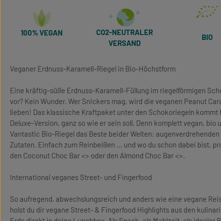
CO2-NEUTRALER
100% VEGAN
BIO
VERSAND
Veganer Erdnuss-Karamell-Riegel in Bio-Höchstform
Eine kräftig-süße Erdnuss-Karamell-Füllung im riegelförmigen Sc
vor? Kein Wunder. Wer Snickers mag, wird die veganen Peanut Car
lieben! Das klassische Kraftpaket unter den Schokoriegeln kommt h
Deluxe-Version, ganz so wie er sein soll. Denn komplett vegan, bio 
Vantastic Bio-Riegel das Beste beider Welten: augenverdrehenden 
Zutaten. Einfach zum Reinbeißen … und wo du schon dabei bist, pr
den Coconut Choc Bar <> oder den Almond Choc Bar <>.
International veganes Street- und Fingerfood
So aufregend, abwechslungsreich und anders wie eine vegane Reise
holst du dir vegane Street- & Fingerfood Highlights aus den kulin
Erde direkt in deine Lunchbox. Als Snack, als Mahlzeit, als idealer Be