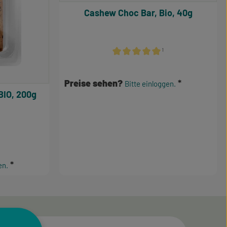
Cashew Choc Bar, Bio, 40g
¹
Durchschnittliche Bewertung von 5
Preise sehen?
Bitte einloggen.
BIO, 200g
e Bewertung von 3.5 von 5 Sternen
en.